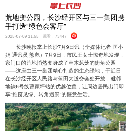
荒地变公园，长沙经开区与三一集团携
手打造“绿色会客厅”
2025-07-09 11:
55
观看：
73447
长沙晚报掌上长沙7月9日讯
（全媒体记者 匡小
娟 通讯员 熊彪）7月9日，市民王女士惊奇地发现，
家门口的荒地悄然变身成了草木葱茏的街角公园
——这座由三一集团精心打造的生态绿地，于近日
在长沙经开区人民路与蓝田大道交会处开放，毗邻
地铁6号线曹家坪站的优越位置，让周边居民出门即
享“推窗见绿、转角遇景”的惬意生活。