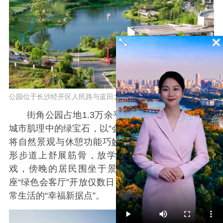
公园位于长沙经开区人民路与蓝田大道交汇处。均为园区供图。
街角公园占地1.3万余平方米，宛如一块镶嵌在
城市肌理中的绿宝石，以“会呼吸”的生态设计理念，
将自然景观与休憩功能巧妙融合。晨练的老人在环
形步道上舒展筋骨，放学的孩童在草坪上追逐嬉
戏，傍晚的居民围坐于景观亭中闲话家常……这
座“绿色会客厅”开放仅数日，便成了周边近万居民日
常生活的“幸福新据点”。