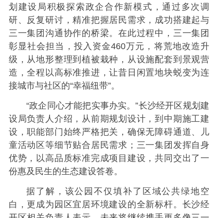
划建设局积极探索政企合作新模式，通过多次调
研、反复研讨，精准把握居民需求，成功搭建起与
三一集团沟通协作的桥梁。在此过程中，三一集团
彰显社会担当，投入资金460万元，将荒地改造升
级，从地形整理到植被栽种，从设施配套到景观营
造，全程以高标准推进，让昔日闲置地块蜕变为连
接城市与社区的“幸福纽带”。
“政企同心才能把实事办实。”长沙经开区规划建
设局负责人介绍，从前期规划设计，到中期施工建
设，职能部门始终严格把关，确保无障碍通道、儿
童活动区等细节贴合居民需求；三一集团发挥自身
优势，以高品质标准完成项目建设，共同交出了一
份惠及民生的生态建设答卷。
据了解，该公园不仅填补了区域公共绿地空
白，更成为园区宜居环境建设的全新标杆。长沙经
开区相关负责人表示，未来将继续携手更多像三一