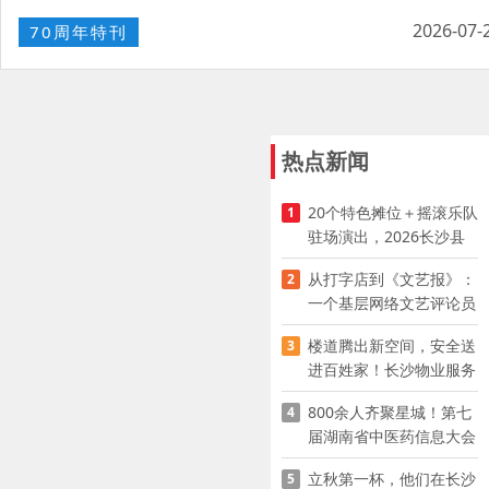
2026-07-
70周年特刊
热点新闻
20个特色摊位＋摇滚乐队
1
驻场演出，2026长沙县
夜市嘉年华启幕
从打字店到《文艺报》：
2
一个基层网络文艺评论员
的突围
楼道腾出新空间，安全送
3
进百姓家！长沙物业服务
企业迅速推进“四大行动”
800余人齐聚星城！第七
4
届湖南省中医药信息大会
开幕，AI正在“读懂”古老
立秋第一杯，他们在长沙
5
中医