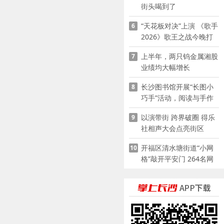
街头喝到了
“天花板对决”上演 《歌手
6
2026》歌王之战今晚打
响
上半年，两只钨金属湘股
7
业绩均大幅增长
长沙图书馆开展“长图小
8
巧手”活动，阅读与手作
赋能少儿暑期成长
以演带街 跨界破圈 得乐
9
社相声大会点亮街区
开福区清水塘街道“小网
10
格”敲开平安门 264名网
格员扫楼“错峰问安”