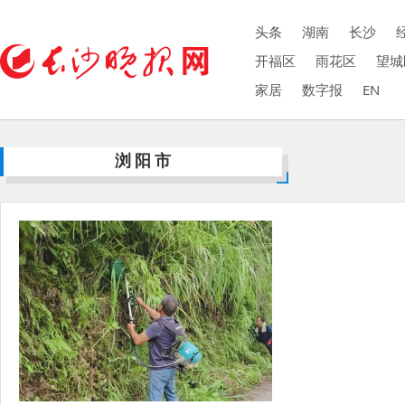
头条
湖南
长沙
开福区
雨花区
望城
家居
数字报
EN
浏阳市