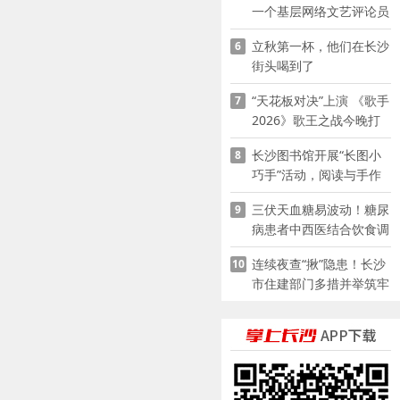
一个基层网络文艺评论员
的突围
立秋第一杯，他们在长沙
6
街头喝到了
“天花板对决”上演 《歌手
7
2026》歌王之战今晚打
响
长沙图书馆开展“长图小
8
巧手”活动，阅读与手作
赋能少儿暑期成长
三伏天血糖易波动！糖尿
9
病患者中西医结合饮食调
养指南
连续夜查“揪”隐患！长沙
10
市住建部门多措并举筑牢
夏季建筑施工安全防线