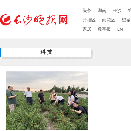
头条
湖南
长沙
开福区
雨花区
望城
家居
数字报
EN
科技