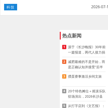
2026-07-
科技
热点新闻
源于《长沙晚报》30年前
1
一篇报道，两代人接力捐
资助学
减肥最难的不是开始，而
2
是正确认知并接受“后半
程”
掼蛋赛事激活乡间文旅
3
20个特色摊位＋摇滚乐队
4
驻场演出，2026长沙县
夜市嘉年华启幕
从打字店到《文艺报》：
5