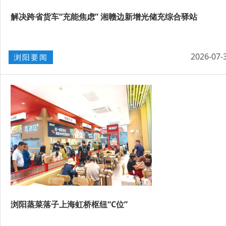
解决跨省货车“充能焦虑” 湘赣边新增光储充综合驿站
2026-07-
浏阳要闻
浏阳蒸菜落子上海虹桥枢纽“C位”