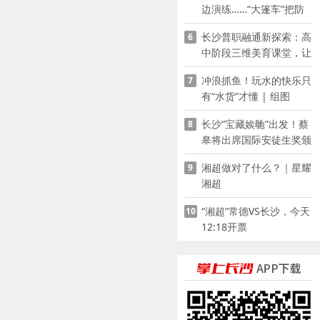
边演练……“大篷车”把防
溺水课堂搬到乡村青少年
长沙普职融通新探索：高
6
家门口
中阶段三维美育课堂，让
少年向美而生
冲浪抓鱼！玩水的快乐只
7
有“水货”才懂 | 组图
长沙“宝藏娭毑”出发！蔡
8
皋将出席国际安徒生奖颁
奖典礼并领奖
湘超做对了什么？｜星耀
9
湘超
“湘超”常德VS长沙，今天
10
12:18开票