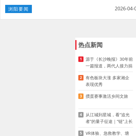
2026-04-
浏阳要闻
热点新闻
源于《长沙晚报》30年前
1
一篇报道，两代人接力捐
资助学
有色板块大涨 多家湘企
2
表现优秀
掼蛋赛事激活乡间文旅
3
从江城到星城，看“追光
4
者”的量子征途｜“链”上长
沙 “才”够硬核
VR体验、急救教学、塘
5