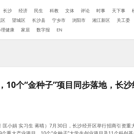
长沙
经济
民生
科教
文体
评论
时事
天下事
花区
望城区
长沙县
宁乡市
浏阳市
湘江新区
关工委
心理健康
家居
数字报
EN
，10个“金种子”项目同步落地，长
 匡小娟 实习生 蒋晴）7月30日，长沙经开区举行招商引资重
个重大产业项目、10个“金种子”大学生创业项目及11个科创