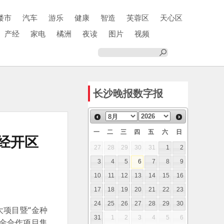
楼市
汽车
游乐
健康
智造
芙蓉区
天心区
产经
家电
橘洲
夜读
图片
视频
长沙晚报数字报
一
二
三
四
五
六
日
沙经开区
27
28
29
30
31
1
2
3
4
5
6
7
8
9
10
11
12
13
14
15
16
17
18
19
20
21
22
23
24
25
26
27
28
29
30
大项目暨“金种
31
1
2
3
4
5
6
基金合作项目集