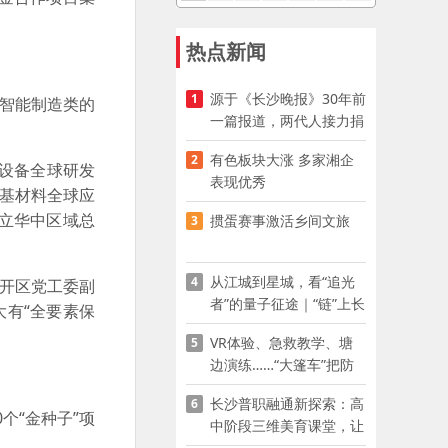
热点新闻
源于《长沙晚报》30年前
1
智能制造类的
一篇报道，两代人接力捐
资助学
有色板块大涨 多家湘企
2
测设备全球研发
表现优秀
基材料全球应
立华中区域总
掼蛋赛事激活乡间文旅
3
从江城到星城，看“追光
4
经开区党工委副
者”的量子征途｜“链”上长
大有“全要素保
沙 “才”够硬核
VR体验、急救教学、塘
5
边演练……“大篷车”把防
溺水课堂搬到乡村青少年
长沙普职融通新探索：高
6
家门口
个“金种子”项
中阶段三维美育课堂，让
少年向美而生