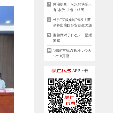
冲浪抓鱼！玩水的快乐只
7
有“水货”才懂 | 组图
长沙“宝藏娭毑”出发！蔡
8
皋将出席国际安徒生奖颁
奖典礼并领奖
湘超做对了什么？｜星耀
9
湘超
“湘超”常德VS长沙，今天
10
12:18开票