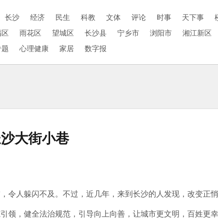
长沙
经济
民生
科教
文体
评论
时事
天下事
福区
雨花区
望城区
长沙县
宁乡市
浏阳市
湘江新区
专题
心理健康
家居
数字报
长沙大街小巷
令人躲闪不及。不过，近几年，来到长沙的人发现，改变正悄
领，健全法治规范，引导向上向善，让城市更文明，百姓更幸