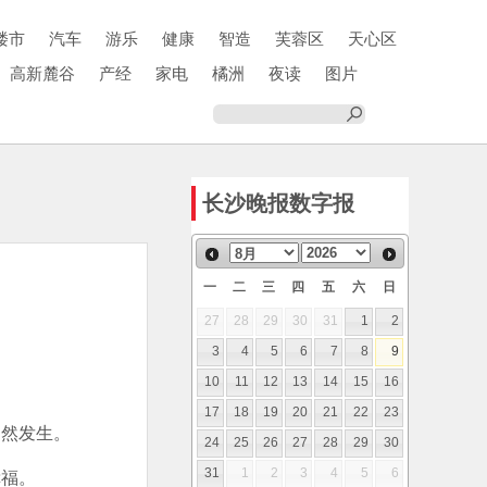
楼市
汽车
游乐
健康
智造
芙蓉区
天心区
高新麓谷
产经
家电
橘洲
夜读
图片
长沙晚报数字报
一
二
三
四
五
六
日
27
28
29
30
31
1
2
3
4
5
6
7
8
9
10
11
12
13
14
15
16
17
18
19
20
21
22
23
然发生。
24
25
26
27
28
29
30
福。
31
1
2
3
4
5
6