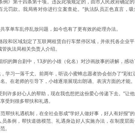
例》第十四条第十项。违反此项规定的，由市人民政府确定的
百元罚款。我局将对你进行立案查处。”执法队员正色直言，吸
享单车乱停乱放问题，如今也有了更有效的处理办法。
段和区域划定了互联网租赁自行车禁停区域，并依托各企业平
城管执法局相关负责人介绍。
织的舞台剧中，13岁的小雄（化名）对沙画故事的讲解，感动
学习一落千丈。前两年，听说小蜜蜂志愿者协会创办了“彩虹课
了名。在老师的引导下，小雄逐渐展现出朗诵、表演方面的才能
到许多好心人的帮助，现在我也想把这份爱心传递下去。”让他
也享受到很多帮扶和礼遇。
帮扶礼遇机制，在全社会形成“学好人做好事，好人有好报”的
人员条例，帮扶道德模范、礼遇身边好人实施办法，在制度层面
模范。