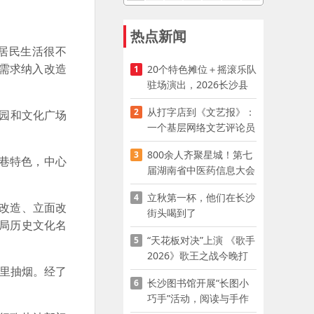
热点新闻
居民生活很不
活需求纳入改造
20个特色摊位＋摇滚乐队
1
驻场演出，2026长沙县
夜市嘉年华启幕
从打字店到《文艺报》：
2
公园和文化广场
一个基层网络文艺评论员
的突围
800余人齐聚星城！第七
3
巷特色，中心
届湖南省中医药信息大会
开幕，AI正在“读懂”古老
立秋第一杯，他们在长沙
4
中医
改造、立面改
街头喝到了
局历史文化名
“天花板对决”上演 《歌手
5
2026》歌王之战今晚打
里抽烟。经了
响
长沙图书馆开展“长图小
6
巧手”活动，阅读与手作
赋能少儿暑期成长