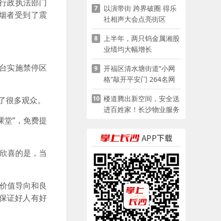
行政执法部门
以演带街 跨界破圈 得乐
7
烟者受到了震
社相声大会点亮街区
上半年，两只钨金属湘股
8
业绩均大幅增长
台实施禁停区
开福区清水塘街道“小网
9
格”敲开平安门 264名网
格员扫楼“错峰问安”
楼道腾出新空间，安全送
10
了很多观众。
进百姓家！长沙物业服务
堂”，免费提
企业迅速推进“四大行动”
。
欣喜的是，当
价值导向和良
保证好人有好