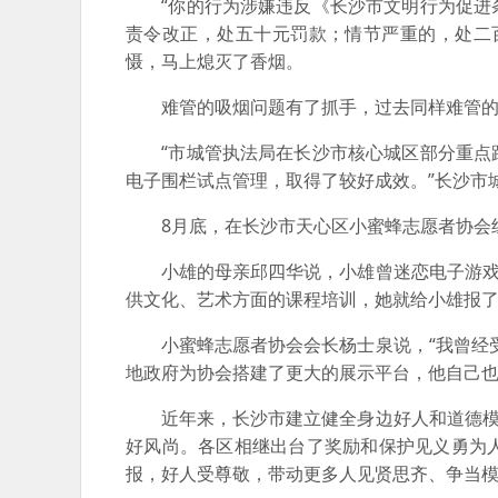
“你的行为涉嫌违反《长沙市文明行为促进条
责令改正，处五十元罚款；情节严重的，处二
慑，马上熄灭了香烟。
难管的吸烟问题有了抓手，过去同样难管的共
“市城管执法局在长沙市核心城区部分重点路
电子围栏试点管理，取得了较好成效。”长沙市
8月底，在长沙市天心区小蜜蜂志愿者协会组
小雄的母亲邱四华说，小雄曾迷恋电子游戏，
供文化、艺术方面的课程培训，她就给小雄报
小蜜蜂志愿者协会会长杨士泉说，“我曾经受
地政府为协会搭建了更大的展示平台，他自己
近年来，长沙市建立健全身边好人和道德模范
好风尚。各区相继出台了奖励和保护见义勇为
报，好人受尊敬，带动更多人见贤思齐、争当