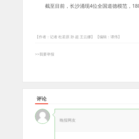
截至目前，长沙涌现4位全国道德模范，180位
【作者：记者 杜若原 孙 超 王云娜】 【编辑：谭伟】
>>我要举报
评论
晚报网友