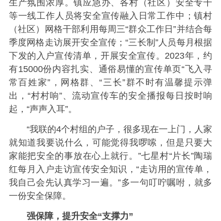
生产氛围浓厚。镇应急办、各村（社区）安全专干
等一线工作人员将安全宣传融入日常工作中；镇村
（社区）网格干部利用每周三“群众工作日”并结合每
季度网格走访展开安全宣传；“三长制”人员每月根据
下发的入户宣传清单，开展安全宣传。2023年，约
有15000份内容扎实、通俗易懂的宣传单页“飞入寻
常百姓家”，网格群、“三长”群不时有温馨提示弹
出，“村村响”、流动宣传车的安全播报每日按时响
起，“声声入耳”。
“我联的4个村组的户子，很多现在一上门，人家
就知道我要说什么，可能觉得我啰嗦，但是只要大
家能把安全的事放在心上就行。”七星村“片长”陶瑞
红每月入户走访宣传安全知识，“走访用的宣传单，
我自己会先认真学习一遍。”多一句叮咛嘱咐，就多
一份安全保障。
强保障，提升安全“支撑力”