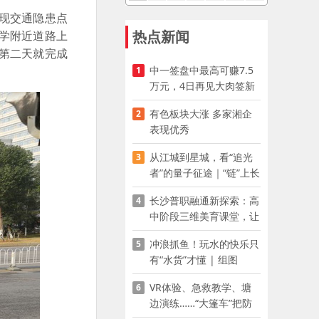
现交通隐患点
热点新闻
学附近道路上
第二天就完成
中一签盘中最高可赚7.5
1
万元，4日再见大肉签新
股
有色板块大涨 多家湘企
2
表现优秀
从江城到星城，看“追光
3
者”的量子征途｜“链”上长
沙 “才”够硬核
长沙普职融通新探索：高
4
中阶段三维美育课堂，让
少年向美而生
冲浪抓鱼！玩水的快乐只
5
有“水货”才懂 | 组图
VR体验、急救教学、塘
6
边演练……“大篷车”把防
溺水课堂搬到乡村青少年