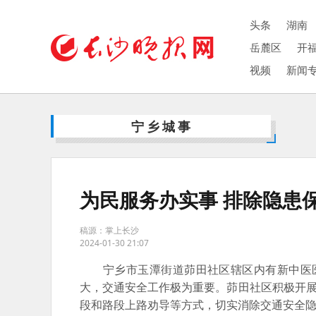
头条
湖南
岳麓区
开
视频
新闻
宁乡城事
为民服务办实事 排除隐患
稿源：掌上长沙
2024-01-30 21:07
宁乡市玉潭街道茆田社区辖区内有新中医医院
大，交通安全工作极为重要。茆田社区积极开展
段和路段上路劝导等方式，切实消除交通安全