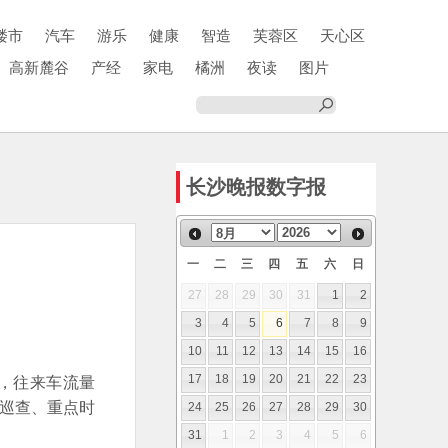
楼市
汽车
游乐
健康
智造
芙蓉区
天心区
高新麓谷
产经
家电
橘洲
夜读
图片
长沙晚报数字报
一
二
三
四
五
六
日
27
28
29
30
31
1
2
3
4
5
6
7
8
9
10
11
12
13
14
15
16
，往来车流量
17
18
19
20
21
22
23
路巡查、重点时
24
25
26
27
28
29
30
31
1
2
3
4
5
6