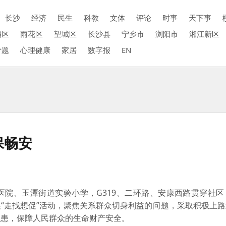
长沙
经济
民生
科教
文体
评论
时事
天下事
福区
雨花区
望城区
长沙县
宁乡市
浏阳市
湘江新区
专题
心理健康
家居
数字报
EN
保畅安
、玉潭街道实验小学，G319、二环路、安康西路贯穿社区
“走找想促”活动，聚焦关系群众切身利益的问题，采取积极上
隐患，保障人民群众的生命财产安全。