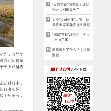
“云兴雷奋”为哪般？这部
7
家门口
纪录片刚播就火了
长沙“宝藏娭毑”出发！蔡
8
皋将出席国际安徒生奖颁
奖典礼并领奖
“湘超”常德VS长沙，今天
9
12:18开票
湘超做对了什么？｜星耀
10
劝导，引导学
湘超
过流动宣传车
干部上路排查
走访过程中，
其解决实际问
属十分感激，