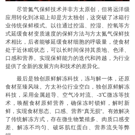
尽管氮气保鲜技术并非方太原创，但将远洋级
应用转化到冰箱上却是方太独创，这突破了冰箱行
业传统保鲜模式。以往通过控温、控湿、控氧等方
式延缓食材变质速度的保鲜方法与方太氮气保鲜技
术相比，后者能够延缓食材细胞的呼吸量，使食材
处于近休眠状态，可以长时间保持其质地、色泽、
口感和营养。实现保鲜能力的迭代和跨越，为行业
提供了全新的发展方向和技术的差异化。
最后是独创原鲜解冻科技，冻与解一体，还原
食材至臻风味。方太补位行业空白，独创原鲜解冻
科技，采用金属超导、空气冷对流、-3℃微冻等技
术，唤醒食材原鲜营养，确保冻时锁鲜，解时新
鲜，实现食材形态、口感、营养“真无损”。有效解决
了传统解冻方式，存在微生物繁殖多、肉质口感变
差、解冻不均匀、破坏肌红蛋白、营养流失等弊