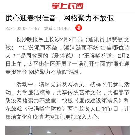
廉心迎春报佳音，网格聚力不放假
2021-02-02 16:
57
观看：
151401
长沙晚报掌上长沙2月2日讯
（通讯员
赵慧
敏
文
敏
）
“‘出淤泥而不染，濯清涟而不妖’出自哪位诗
人？”“是周敦颐的《爱莲说》！”王嗲嗲答道。2月2
日上午，太平街社区开展了一场别开生面的“廉心迎
春报佳音·网格聚力不放假”活动。
活动中，辖区党员及网格员、楼栋长们参与活
动，共学廉洁精神，共享传统艺术文化，共倡春节
防疫网格聚力不放假。快板《廉政建设颂清风》和
花鼓戏《张满嗲宣防疫》两个脍炙人口的节目，让
廉洁文化和疫情防控知识更加深入人心。