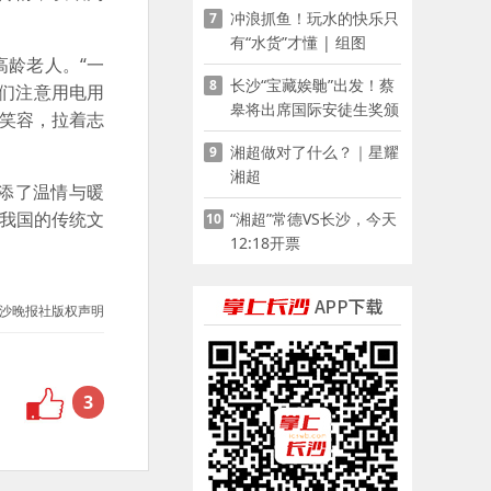
冲浪抓鱼！玩水的快乐只
7
有“水货”才懂 | 组图
龄老人。“一
长沙“宝藏娭毑”出发！蔡
8
们注意用电用
皋将出席国际安徒生奖颁
的笑容，拉着志
奖典礼并领奖
湘超做对了什么？｜星耀
9
湘超
添了温情与暖
到我国的传统文
“湘超”常德VS长沙，今天
10
12:18开票
沙晚报社版权声明
3