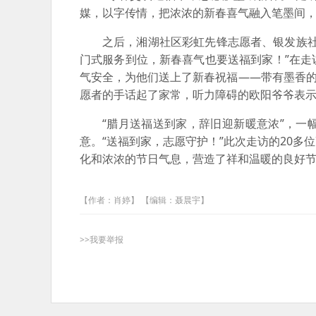
媒，以字传情，把浓浓的新春喜气融入笔墨间
之后，湘湖社区彩虹先锋志愿者、银发族
门式服务到位，新春喜气也要送福到家！”在
气安全，为他们送上了新春祝福——带有墨香的
愿者的手话起了家常，听力障碍的欧阳爷爷表示
“腊月送福送到家，辞旧迎新暖意浓”，
意。“送福到家，志愿守护！”此次走访的20
化和浓浓的节日气息，营造了祥和温暖的良好
【作者：肖婷】 【编辑：聂晨宇】
>>我要举报