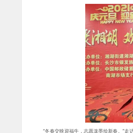
“冬春交映迎福牛，志愿泼墨绘新春。”