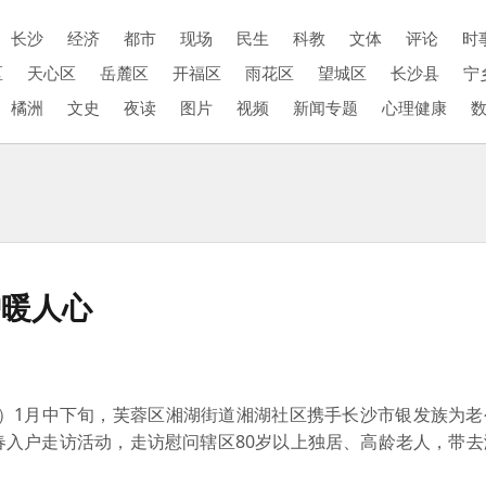
长沙
经济
都市
现场
民生
科教
文体
评论
时
区
天心区
岳麓区
开福区
雨花区
望城区
长沙县
宁
橘洲
文史
夜读
图片
视频
新闻专题
心理健康
护暖人心
）
1月
中下旬
，
芙蓉区
湘湖街道湘湖社区携手长沙市银发族为老
春入户走访活动，走访慰问辖区80岁以上
独居、
高龄老人，带去