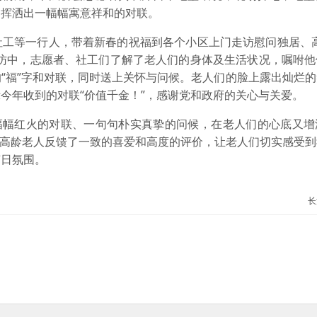
，挥洒出一幅幅寓意祥和的对联。
社工等一行人，带着新春的祝福到各个小区上门走访慰问独居、高
走访中，志愿者、社工们了解了老人们的身体及生活状况，嘱咐他
“福”字和对联，同时送上关怀与问候。老人们的脸上露出灿烂
今年收到的对联“价值千金！”，感谢党和政府的关心与关爱。
一幅幅红火的对联、一句句朴实真挚的问候，在老人们的心底又增
多位高龄老人反馈了一致的喜爱和高度的评价，让老人们切实感受
节日氛围。
长