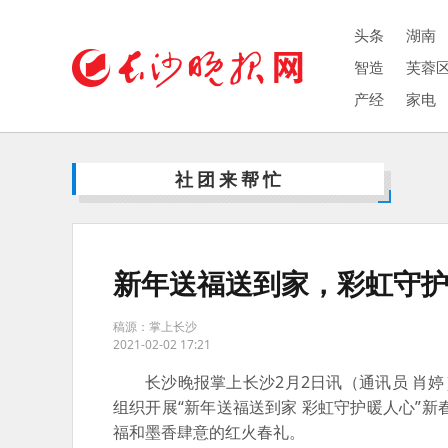
头条
湖南
智造
芙蓉
产经
家电
社团来帮忙
新年送福送到家，彩虹守
稿源：掌上长沙
2021-02-02 17:21
长沙晚报掌上长沙2月2日讯（通讯员 肖婷
组织开展
“新年送福送到家 彩虹守护暖人心”新
福和墨香肆意的红火春礼。