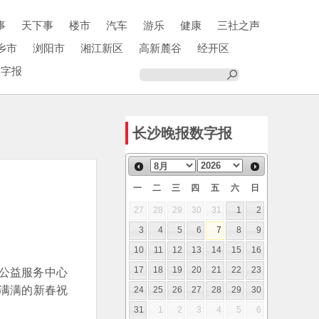
事
天下事
楼市
汽车
游乐
健康
三社之声
乡市
浏阳市
湘江新区
高新麓谷
经开区
数字报
长沙晚报数字报
一
二
三
四
五
六
日
27
28
29
30
31
1
2
3
4
5
6
7
8
9
10
11
12
13
14
15
16
公益服务中心
17
18
19
20
21
22
23
满满的新春祝
24
25
26
27
28
29
30
31
1
2
3
4
5
6