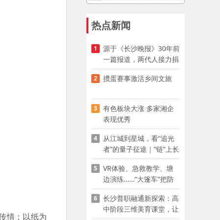
热点新闻
源于《长沙晚报》30年前
1
一篇报道，两代人接力捐
资助学
掼蛋赛事激活乡间文旅
2
有色板块大涨 多家湘企
3
表现优秀
从江城到星城，看“追光
4
者”的量子征途｜“链”上长
沙 “才”够硬核
VR体验、急救教学、塘
5
边演练……“大篷车”把防
溺水课堂搬到乡村青少年
长沙普职融通新探索：高
6
家门口
中阶段三维美育课堂，让
传情；以纸为
少年向美而生