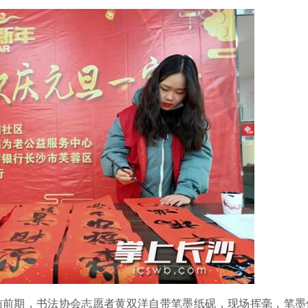
走访前期，书法协会志愿者黄双洋自带笔墨纸砚，现场挥毫，笔墨