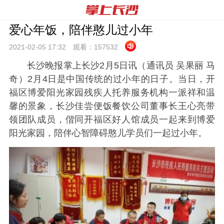
爱心年饭，陪伴憨儿过小年
2021-02-05 17:
32
观看：
157532
长沙晚报掌上长沙2月5日讯
（通讯员 吴果丽
马
奇）
2
月
4
日是中国传统的过小年的日子。当日，开
福区博爱阳光家园残疾人托养服务机构一派祥和温
馨的景象，长沙佳尝便饭餐饮公司董事长王心亮带
领团队成员，偕同开福区好人馆成员一起来到博爱
阳光家园，陪伴心智障碍憨儿学员们一起过小年。