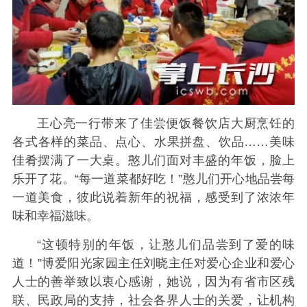
王心亮一行带来了佳尝便饭餐饮店大厨烹饪的
各式各样的菜品、点心、水果拼盘、饮品……美味
佳肴摆满了一大桌。憨儿们面对丰盛的年饭，脸上
乐开了花。“每一道菜都好吃！”憨儿们开心地品尝每
一道美食，彼此说着新年的祝福，感受到了浓浓年
味和幸福滋味。
“这顿特别的年饭，让憨儿们品尝到了爱的味
道！”博爱阳光家园主任刘晓主任对爱心企业和爱心
人士的善举致以衷心感谢，她说，因为有省市区残
联、民政局的支持，社会各界人士的关爱，让机构