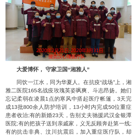
大爱博怀， 守家卫国“湘雅人”
同饮一江水，同为华夏人。在抗疫“战场”上，湘
雅二医院165名战疫玫瑰英姿飒爽、斗志昂扬。她们
忘记柔弱在凌晨1点的寒风中搭起医疗帐篷，3天完
成13批800余人防护培训，13小时内完成50位重症
患者收治;有的新婚23天，告别丈夫驰援武汉金银潭
医院;有的把孩子送到亲戚家，义无反顾奔赴第一线;
有的抗击非典、汶川抗震后，加入重症医疗队，却