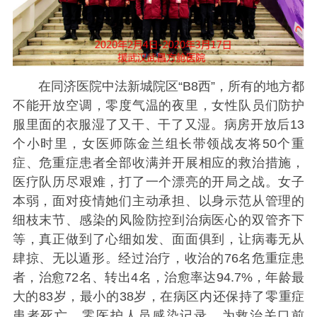
在同济医院中法新城院区“B8西”，所有的地方都
不能开放空调，零度气温的夜里，女性队员们防护
服里面的衣服湿了又干、干了又湿。病房开放后13
个小时里，女医师陈金兰组长带领战友将50个重
症、危重症患者全部收满并开展相应的救治措施，
医疗队历尽艰难，打了一个漂亮的开局之战。女子
本弱，面对疫情她们主动承担、以身示范从管理的
细枝末节、感染的风险防控到治病医心的双管齐下
等，真正做到了心细如发、面面俱到，让病毒无从
肆掠、无以遁形。经过治疗，收治的76名危重症患
者，治愈72名、转出4名，治愈率达94.7%，年龄最
大的83岁，最小的38岁，在病区内还保持了零重症
患者死亡、零医护人员感染记录，为救治关口前