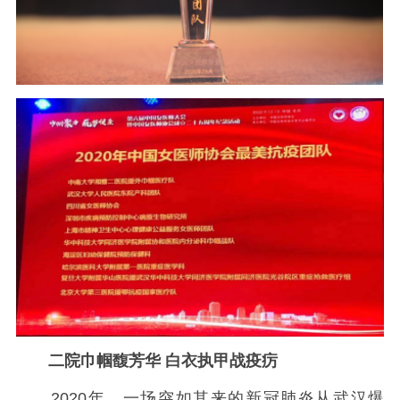
二院巾帼馥芳华 白衣执甲战疫疠
2020年，一场突如其来的新冠肺炎从武汉爆