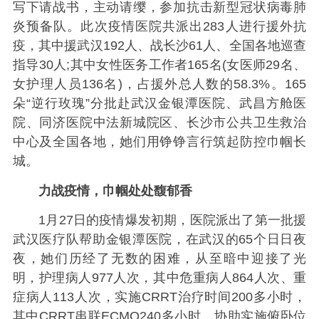
写下请战书，主动请缨，参加抗击新型冠状病毒肺
炎预备队。此次疫情医院共派出283人进行援外抗
疫，其中援武汉192人、战长沙61人、全国各地巡查
指导30人;其中女性医务工作者165名(女医师29名、
女护理人员136名)，占援外总人数的58.3%。165
朵“逆行玫瑰”分批赴武汉金银潭医院、武昌方舱医
院、同济医院中法新城院区、长沙市公共卫生救治
中心及全国各地，她们用铮铮言行筑起防控巾帼长
城。
力战疫情，巾帼处处馥郁香
1月27日的疫情爆发初期，医院派出了第一批援
武汉医疗队帮助金银潭医院，在武汉的65个日日夜
夜，她们历经了无数的困难，从至暗中迎接了光
明，护理病人977人次，其中危重病人864人次、重
症病人113人次，实施CRRT治疗时间200多小时，
其中CRRT串联ECMO240多小时，协助实施俯卧位