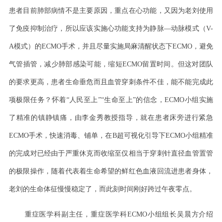
患者目前肺部病情不是主要原因，重点在心功能，又因为老刘使用
了免疫抑制治疗，所以应该实施心功能支持为静脉—动脉模式（V-
A模式）的ECMO手术，并且尽量实施局麻清醒状态下ECMO，避免
气管插管，减少肺部感染可能，缩短ECMO留置时间。但这对团队
的要求更高，患者生命垂危而且血管穿刺条件不佳，能不能完成此
项极限任务？怀着“人民至上”“生命至上”的信念，ECMO小组实施
了精准的镇静镇痛，由李金秀教授指导，就在患者床旁进行紧急
ECMO手术，快速消毒、铺单，在B超可视化引导下ECMO小组精准
的完成对已经由于严重休克而收缩至仅相当于穿刺针直径血管置管
的极限操作，随着代表着生命希望的鲜红色血液回流进患者身体，
老刘的生命体征慢慢稳定了，而此刻时间刚好跨过午夜零点。
重症医学科副主任，重症医学科
ECMO小组组长吴晨方介绍