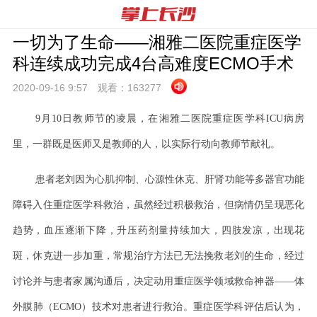
一切为了生命——湘雅二医院重症医学
科连续成功完成4台高难度ECMO手术
2020-09-16 9:
57
观看：
163277
9月10日教师节的凌晨，在湘雅二医院重症医学科ICU病房
里，一群既是医师又是教师的人，以实际行动向教师节献礼。
患者老刘因为心肌抑制、心源性休克、肝肾功能等多器官功能
障碍入住重症医学科救治，虽然经过积极救治，但病情仍呈现恶化
趋势，血压逐渐下降，升压药剂量持续加大，四肢发凉，出现花
斑，休克进一步加重，常规治疗方法已无法挽救老刘的生命，经过
讨论并与患者家属沟通后，决定动用重症医学领域救命神器
——体
外膜肺（ECMO）技术对患者进行救治。重症医学科评估后认为，