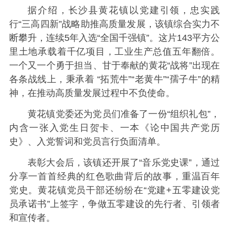
据介绍，长沙县黄花镇以党建引领，忠实践
行“三高四新”战略助推高质量发展，该镇综合实力不
断攀升，连续5年入选“全国千强镇”。这片143平方公
里土地承载着千亿项目，工业生产总值五年翻倍。
一个又一个勇于担当、甘于奉献的黄花“战将”出现在
各条战线上，秉承着 “拓荒牛”“老黄牛”“孺子牛”的精
神，在推动高质量发展过程中不负使命。
黄花镇党委还为党员们准备了一份“组织礼包”，
内含一张入党生日贺卡、一本《论中国共产党历
史》、入党誓词和党员言行负面清单。
表彰大会后，该镇还开展了“音乐党史课”，通过
分享一首首经典的红色歌曲背后的故事，重温百年
党史。黄花镇党员干部还纷纷在“党建+五零建设党
员承诺书”上签字，争做五零建设的先行者、引领者
和宣传者。