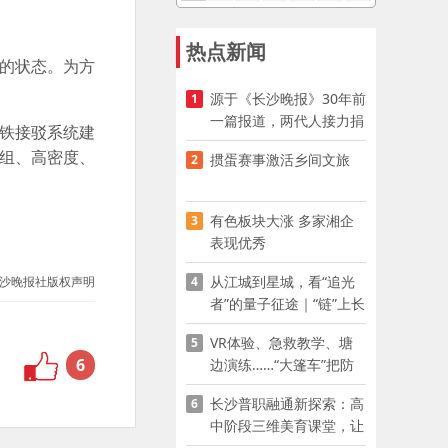
热点新闻
的状态。为方
源于《长沙晚报》30年前
1
一篇报道，两代人接力捐
铁接驳系统建
资助学
组、高密度、
掼蛋赛事激活乡间文旅
2
有色板块大涨 多家湘企
3
表现优秀
从江城到星城，看“追光
4
沙晚报社版权声明
者”的量子征途｜“链”上长
沙 “才”够硬核
VR体验、急救教学、塘
5
6
边演练……“大篷车”把防
溺水课堂搬到乡村青少年
长沙普职融通新探索：高
6
家门口
中阶段三维美育课堂，让
少年向美而生