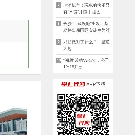
冲浪抓鱼！玩水的快乐只
7
有“水货”才懂 | 组图
长沙“宝藏娭毑”出发！蔡
8
皋将出席国际安徒生奖颁
奖典礼并领奖
湘超做对了什么？｜星耀
9
湘超
“湘超”常德VS长沙，今天
10
12:18开票