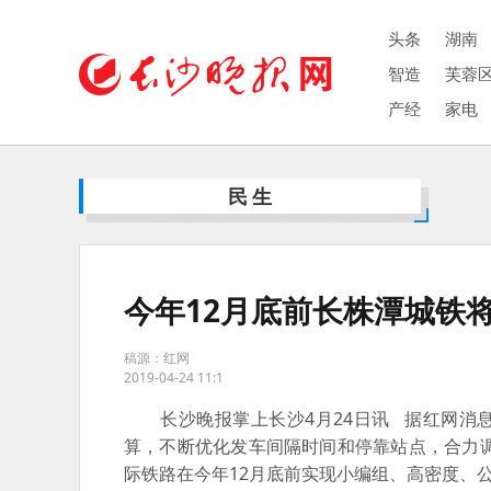
头条
湖南
智造
芙蓉
产经
家电
民生
今年12月底前长株潭城铁将
稿源：红网
2019-04-24 11:1
长沙晚报掌上长沙4月24日讯 据红网消息
算，不断优化发车间隔时间和停靠站点，合力
际铁路在今年12月底前实现小编组、高密度、