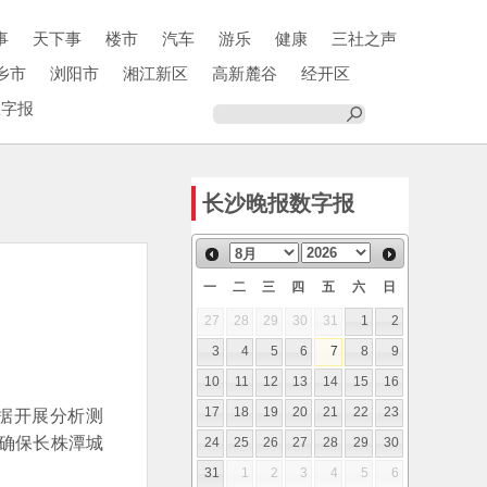
事
天下事
楼市
汽车
游乐
健康
三社之声
乡市
浏阳市
湘江新区
高新麓谷
经开区
数字报
长沙晚报数字报
一
二
三
四
五
六
日
27
28
29
30
31
1
2
3
4
5
6
7
8
9
10
11
12
13
14
15
16
据开展分析测
17
18
19
20
21
22
23
确保长株潭城
24
25
26
27
28
29
30
31
1
2
3
4
5
6