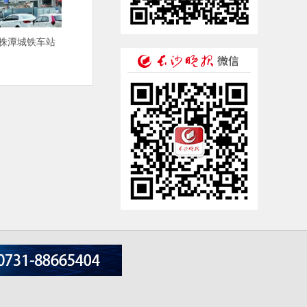
长株潭城铁车站