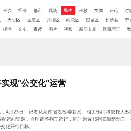
长沙
经济
都市
现场
民生
科教
文体
评论
时
区
天心区
岳麓区
开福区
雨花区
望城区
长沙县
宁
橘洲
文史
夜读
图片
视频
新闻专题
医院管理
实现“公交化”运营
，4月23日，记者从湖南省发改委获悉，相关部门将依托大数
调配运能资源，合理调整列车运行，同时购置16列四编组动车，
公交化开行目标。