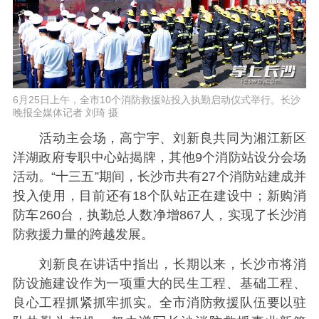
6月25日上午，全市10个消防救援站投入执勤启动仪式举行。长沙
晚报全媒体记者 刘琦 摄
活动主会场，高宁宇、刘新良共同为湘江新区
洋湖政府专职中心站揭牌，其他9个消防站设分会场
活动。“十三五”期间，长沙市共有27个消防站建成并
投入使用，目前还有18个队站正在建设中；新购消
防车260台，执勤总人数净增867人，实现了长沙消
防救援力量的跨越发展。
刘新良在讲话中指出，长期以来，长沙市将消
防设施建设作为一项重大的民生工程、基础工程、
良心工程抓紧抓牢抓实。全市消防救援队伍要以驻