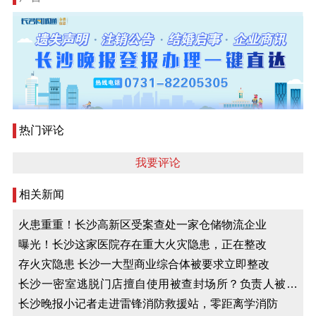
热门评论
我要评论
相关新闻
火患重重！长沙高新区受案查处一家仓储物流企业
曝光！长沙这家医院存在重大火灾隐患，正在整改
存火灾隐患 长沙一大型商业综合体被要求立即整改
长沙一密室逃脱门店擅自使用被查封场所？负责人被拘
留
长沙晚报小记者走进雷锋消防救援站，零距离学消防