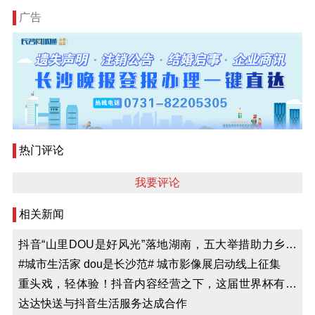
广告
热门评论
我要评论
相关新闻
抖音“山里DOU是好风光”落地湖南，五大举措助力乡村
文旅发展
#城市生活家 dou是长沙范# 城市影像展启动线上征集
重头戏，轻体验！抖音内容经营之下，这届世界杯有什
么不一样？
达达快送与抖音生活服务达成合作