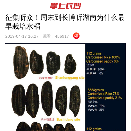
征集听众！周末到长博听湖南为什么最
早栽培水稻
2019-04-17 16:
27
观看：
456917