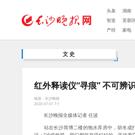
头条
湖南
智造
芙蓉
产经
家电
文史
红外释读仪“寻痕” 不可辨
稿源：长沙晚报
2020-07-01 7:7
长沙晚报全媒体记者 任波
站在长沙简博二楼的饱水库房中，胡冬成打