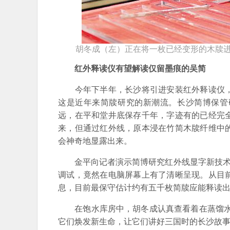
胡冬成（左）正在将一枚已经变形的木牍进行
红外释读仪有望解读仅留墨痕的吴简
今年下半年，长沙将引进安装红外释读仪，
这是近年来简牍研究的新潮流。长沙简博保管
远，在平和堂井底保存千年，字迹有的已经完
来，但通过红外线，原本浸在竹简木牍纤维中
会神奇地显露出来。
金平向记者演示简博研究红外线显字新技术，
调试，竟然在电脑屏幕上有了清晰呈现。从目
息，目前最保守估计约有五千枚简牍应能释读
在饱水库房中，胡冬成认真查看着在蒸馏水中
它们焕发新生命，让它们讲好三国时的长沙故事