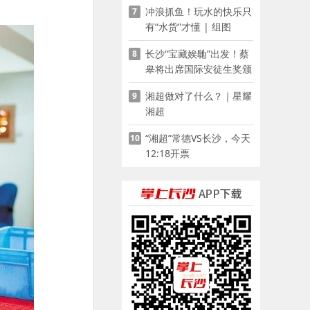
冲浪抓鱼！玩水的快乐只
7
有“水货”才懂 | 组图
长沙“宝藏娭毑”出发！蔡
8
皋将出席国际安徒生奖颁
奖典礼并领奖
湘超做对了什么？｜星耀
9
湘超
“湘超”常德VS长沙，今天
10
12:18开票