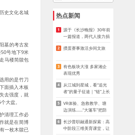
历史文化名城
热点新闻
源于《长沙晚报》30年前
1
一篇报道，两代人接力捐
资助学
阳墓的考古发
掼蛋赛事激活乡间文旅
2
50号地下9米
沙走马楼简牍包
有色板块大涨 多家湘企
3
表现优秀
选用的是竹刀
从江城到星城，看“追光
4
下面插入木板
者”的量子征途｜“链”上长
失去强度，就
沙 “才”够硬核
6个大盆。
VR体验、急救教学、塘
5
边演练……“大篷车”把防
护清理工作必
溺水课堂搬到乡村青少年
长沙普职融通新探索：高
作就是在简博
6
家门口
中阶段三维美育课堂，让
。有一枚木牍已
少年向美而生