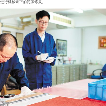
椟进行机械矫正的简牍修复。