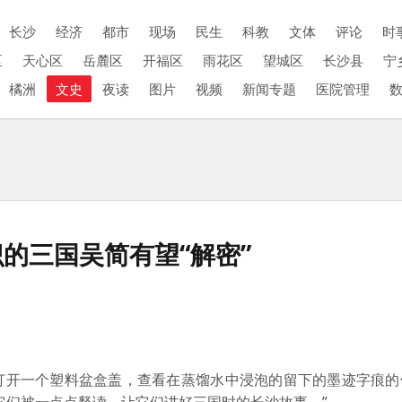
长沙
经济
都市
现场
民生
科教
文体
评论
时
区
天心区
岳麓区
开福区
雨花区
望城区
长沙县
宁
橘洲
文史
夜读
图片
视频
新闻专题
医院管理
识的三国吴简有望“解密”
开一个塑料盆盒盖，查看在蒸馏水中浸泡的留下的墨迹字痕的