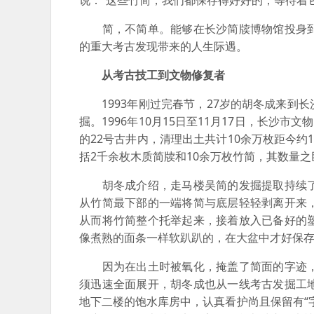
说：“这些竹简，我们都保存得好好的，等待着
简，不简单。能够在长沙简牍博物馆投身到
的重大考古发现带来的人生际遇。
从考古技工到文物修复者
1993年刚过完春节，27岁的胡冬成来到
掘。1996年10月15日至11月17日，长沙
的22号古井内，清理出土共计10余万枚距今约
括2千余枚木质简牍和10余万枚竹简，其数量
胡冬成介绍，走马楼吴简的发掘提取持续了
从竹简最下部的一端将简与底层轻轻剥离开来
从而将竹简整个托举起来，接着放入已备好的
像煮熟的面条一样软趴趴的，在大盆中才好保存
因为在出土时被氧化，掩盖了简面的字迹，
须迅速全面展开，胡冬成也从一线考古发掘工
地下二楼的饱水库房中，认真看护尚且保留有“