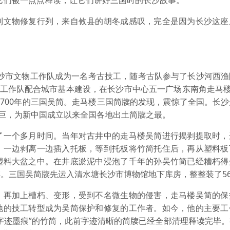
它们被一点点释读，让它们讲好三国时的长沙故事。”
文物修复行列，来自攸县的胡冬成感叹，完全是因为长沙这座
长沙市文物工作队成为一名考古技工，随考古队参与了长沙河西渔
市文物工作队配合城市基本建设，在长沙市中心五一广场东南角走马楼
1700年的三国吴简。走马楼三国简牍的发现，震惊了全国。长
之巨，为新中国成立以来全国各地出土简牍之最。
一个多月时间。当年对古井中的走马楼吴简进行揭剥提取时，
，一边剥离一边插入托板，等到托板将竹简托住后，再从塑料板
塑料大盆之中。在井底淤泥中浸泡了千年的孙吴竹简已经糟朽得
。三国吴简牍先运入清水塘长沙市博物馆地下库房，整整装了5
再加上槽朽、变形，受到不名微生物的侵害，走马楼吴简的保
地的技工转型成为吴简保护和修复的工作者。如今，他的主要工
字迹墨痕”的竹简，此前字迹清晰的简牍已经全部清理释读完毕