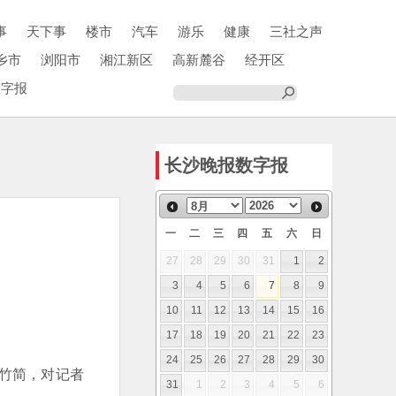
事
天下事
楼市
汽车
游乐
健康
三社之声
乡市
浏阳市
湘江新区
高新麓谷
经开区
数字报
长沙晚报数字报
一
二
三
四
五
六
日
27
28
29
30
31
1
2
3
4
5
6
7
8
9
10
11
12
13
14
15
16
17
18
19
20
21
22
23
24
25
26
27
28
29
30
竹简，对记者
31
1
2
3
4
5
6