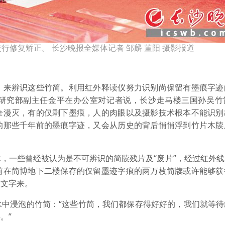
修复矫正。 长沙晚报全媒体记者 邹麟 董阳 摄影报道
来辨识这些竹简。利用红外释读仪努力识别尚保留有墨痕字迹
研究部副主任金平在办公室对记者说，长沙走马楼三国孙吴竹
全漫灭，有的仅剩下墨痕，人的肉眼以及摄影技术根本不能识别
的那些千年前的墨痕字迹，又会从历史的背后悄悄浮到竹片木牍
一些曾经被认为是不可辨识的简牍残片及“废片”，经过红外线
前在简博地下二楼保存的仅留墨迹字痕的两万枚简牍或许能够获
出文字来。
浸泡的竹简：“这些竹简，我们都保存得好好的，我们就等待
。”