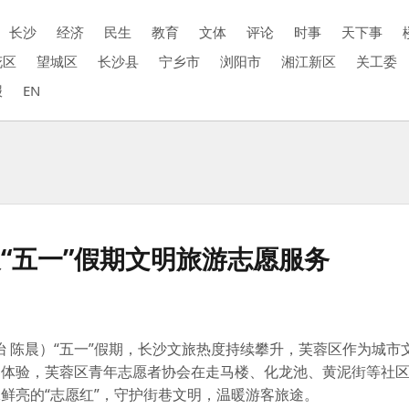
长沙
经济
民生
教育
文体
评论
时事
天下事
花区
望城区
长沙县
宁乡市
浏阳市
湘江新区
关工委
报
EN
“五一”假期文明旅游志愿服务
怡 陈晨）“五一”假期，长沙文旅热度持续攀升，芙蓉区作为城市
客体验，芙蓉区青年志愿者协会在走马楼、化龙池、黄泥街等社
抹鲜亮的“志愿红”，守护街巷文明，温暖游客旅途。