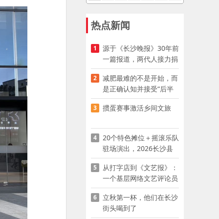
热点新闻
源于《长沙晚报》30年前
1
一篇报道，两代人接力捐
资助学
减肥最难的不是开始，而
2
是正确认知并接受“后半
程”
掼蛋赛事激活乡间文旅
3
20个特色摊位＋摇滚乐队
4
驻场演出，2026长沙县
夜市嘉年华启幕
从打字店到《文艺报》：
5
一个基层网络文艺评论员
的突围
立秋第一杯，他们在长沙
6
街头喝到了