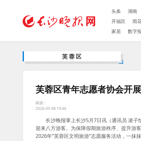
头条
湖南
开福区
雨
家居
数字
芙蓉区
芙蓉区青年志愿者协会开展
稿源：
2026-05-08 10:46
长沙晚报掌上长沙5月7日讯（通讯员 凌子
迎来八方游客。为保障假期旅游秩序、提升游
2026年“芙蓉区文明旅游”志愿服务活动，一抹