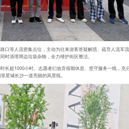
点路口等人流密集点位，主动为往来游客答疑解惑、疏导人流车
，同时清理周边垃圾杂物，全力维护街区整洁。
时长超1000小时。志愿者们放弃假期休息、坚守服务一线，充分
期里星城长沙一道亮丽的风景线。