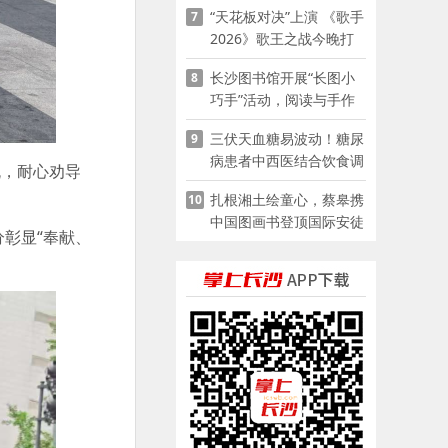
“天花板对决”上演 《歌手
7
2026》歌王之战今晚打
响
长沙图书馆开展“长图小
8
巧手”活动，阅读与手作
赋能少儿暑期成长
三伏天血糖易波动！糖尿
9
病患者中西医结合饮食调
流，耐心劝导
养指南
扎根湘土绘童心，蔡皋携
10
中国图画书登顶国际安徒
彰显“奉献、
生奖