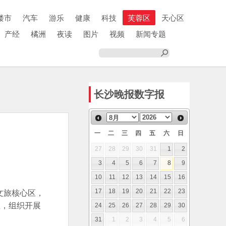
楼市
汽车
游乐
健康
科技
芙蓉区
天心区
产经
橘洲
夜读
图片
视频
新闻专题
长沙晚报数字报
一
二
三
四
五
六
日
27
28
29
30
31
1
2
3
4
5
6
7
8
9
10
11
12
13
14
15
16
文旅核心区，
17
18
19
20
21
22
23
区，组织开展
24
25
26
27
28
29
30
31
1
2
3
4
5
6