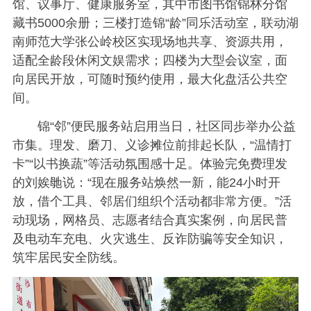
馆、议事厅、健康服务室，其中市图书馆锦林分馆
藏书5000余册；三楼打造锦“龄”同乐活动室，联动湖
南师范大学张公岭校区实现场地共享、资源共用，
适配全龄段休闲文娱需求；四楼为大型会议室，面
向居民开放，可随时预约使用，最大化盘活公共空
间。
锦“邻”便民服务站启用当日，社区同步举办公益
市集。理发、磨刀、义诊摊位前排起长队，“温情打
卡”“以书换蔬”等活动氛围感十足。体验完免费理发
的刘娭毑说：“现在服务站焕然一新，能24小时开
放，借个工具、邻居们组织个活动都非常方便。”活
动现场，网格员、志愿者结合真实案例，向居民普
及电动车充电、火灾逃生、反诈防骗等安全知识，
筑牢居民安全防线。