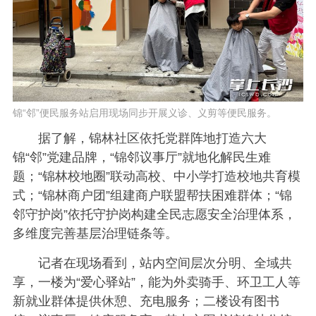
锦“邻”便民服务站启用现场同步开展义诊、义剪等便民服务。
据了解，锦林社区依托党群阵地打造六大
锦“邻”党建品牌，“锦邻议事厅”就地化解民生难
题；“锦林校地圈”联动高校、中小学打造校地共育模
式；“锦林商户团”组建商户联盟帮扶困难群体；“锦
邻守护岗”依托守护岗构建全民志愿安全治理体系，
多维度完善基层治理链条等。
记者在现场看到，站内空间层次分明、全域共
享，一楼为“爱心驿站”，能为外卖骑手、环卫工人等
新就业群体提供休憩、充电服务；二楼设有图书