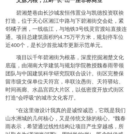
文脉为根，江畔“长”出一座非标商业
碧湘楚巷由长沙城发恒伟置业与凯德投资联袂
打造，位于天心区湘江中路与下碧湘街交会处，紧
邻橘子洲，一线临江，与地铁3号线灵官渡站直接连
通。项目总建筑面积约4.75万平方米，规划停车位
近400个，是长沙首批城市更新示范单元。
项目以千年碧湘街为根基，深度挖掘湘楚文化
底蕴，由湖南大学建筑与规划学院教授魏春雨带领
团队与中国建筑科学研究院联合设计。街区完整保
留市级文保单位天符宫，串联汝愚街、天符驿站、
时间画廊、水晶宫四大片区，以低密度开放式街区
打造“会呼吸”的城市文化客厅。
“在这里做设计我真的是诚惶诚恐，它既是我们
山水洲城的几何核心，又是传统文脉的核心。”魏春
雨表示，希望通过线性结构让项目产生穿越感，所