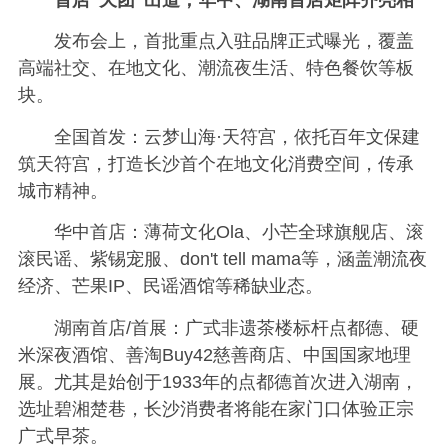
首店“天团”出道，华中、湖南首店矩阵齐亮相
发布会上，首批重点入驻品牌正式曝光，覆盖
高端社交、在地文化、潮流夜生活、特色餐饮等板
块。
全国首发：云梦山海·天符宫，依托百年文保建
筑天符宫，打造长沙首个在地文化消费空间，传承
城市精神。
华中首店：薄荷文化Ola、小芒全球旗舰店、滚
滚民谣、紫锡宠服、don't tell mama等，涵盖潮流夜
经济、芒果IP、民谣酒馆等稀缺业态。
湖南首店/首展：广式非遗茶楼标杆点都德、硬
米深夜酒馆、善淘Buy42慈善商店、中国国家地理
展。尤其是始创于1933年的点都德首次进入湖南，
选址碧湘楚巷，长沙消费者将能在家门口体验正宗
广式早茶。