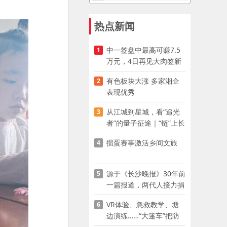
热点新闻
中一签盘中最高可赚7.5
1
万元，4日再见大肉签新
股
有色板块大涨 多家湘企
2
表现优秀
从江城到星城，看“追光
3
者”的量子征途｜“链”上长
沙 “才”够硬核
掼蛋赛事激活乡间文旅
4
源于《长沙晚报》30年前
5
一篇报道，两代人接力捐
资助学
VR体验、急救教学、塘
6
边演练……“大篷车”把防
溺水课堂搬到乡村青少年