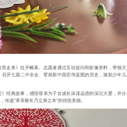
这里走来》拉开帷幕。志愿者通过互动提问和影像资料，带领大
、召开七届二中全会、擘画新中国宏伟蓝图的历史，激励少年儿
迁》经典故事，感悟母亲为子女成长深谋远虑的深沉大爱，并分
，传递“孝亲敬长乃立身之本”的传统美德。