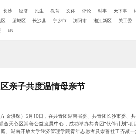
长沙
经济
民生
教育
文体
评论
时事
天下事
花区
望城区
长沙县
宁乡市
浏阳市
湘江新区
关工委
报
EN
社区亲子共度温情母亲节
东方 金洪琛）5月10日，在共青团湖南省委、共青团长沙市委、
联合天心区崇善公益发展中心，成功举办共青团“伙伴计划”项目
子家庭、湖南开放大学经济管理学院青年志愿者及崇善社工齐聚一