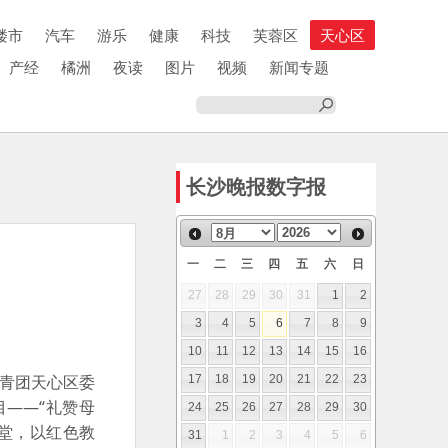
楼市
汽车
游乐
健康
科技
芙蓉区
天心区
产经
橘洲
夜读
图片
视频
新闻专题
长沙晚报数字报
一
二
三
四
五
六
日
27
28
29
30
31
1
2
3
4
5
6
7
8
9
10
11
12
13
14
15
16
共青团天心区委
17
18
19
20
21
22
23
——“礼赞母
24
25
26
27
28
29
30
堂，以红色教
31
1
2
3
4
5
6