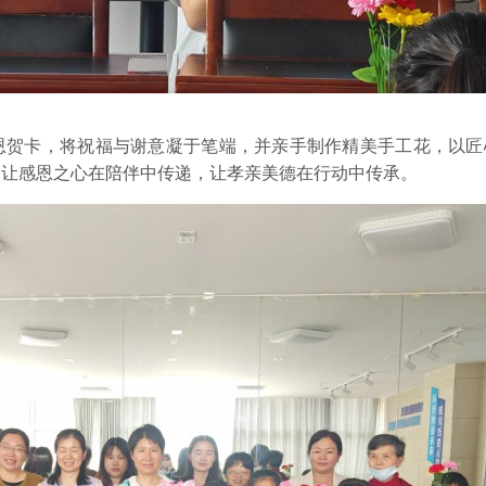
。
恩贺卡，将祝福与谢意凝于笔端，并亲手制作精美手工花，以匠
，让感恩之心在陪伴中传递，让孝亲美德在行动中传承。