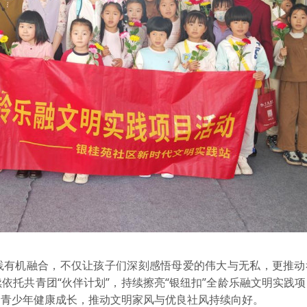
践有机融合，不仅让孩子们深刻感悟母爱的伟大与无私，更推动
依托共青团“伙伴计划”，持续擦亮“银纽扣”全龄乐融文明实践
力青少年健康成长，推动文明家风与优良社风持续向好。