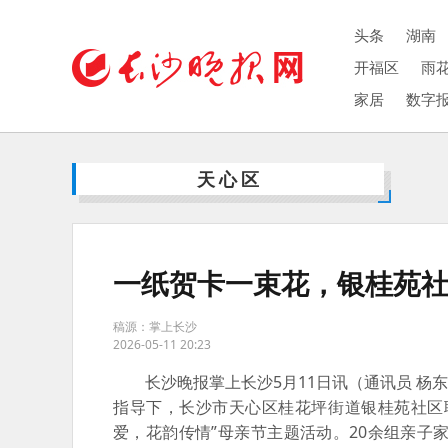
头条
湖南
开福区
雨
家居
数字
天心区
一纸贺卡一束花，银桂苑
稿源：掌上长沙
2026-05-11 20:23
长沙晚报掌上长沙5月11日讯（通讯员 杨
指导下，长沙市天心区桂花坪街道银桂苑社区
爱，花韵传情”母亲节主题活动。20余组亲