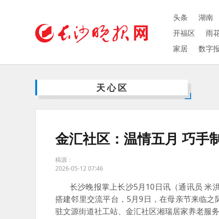
头条
湖南
开福区
雨
家居
数字
天心区
金汇社区：温情五月 巧手
稿源：
2026-05-12 07:46
长沙晚报掌上长沙5月10日讯
（通讯员 米
搭建邻里交流平台，
5月9日，在母亲节来临之
驻文源街道社工站、金汇社区湘瑞居家养老服