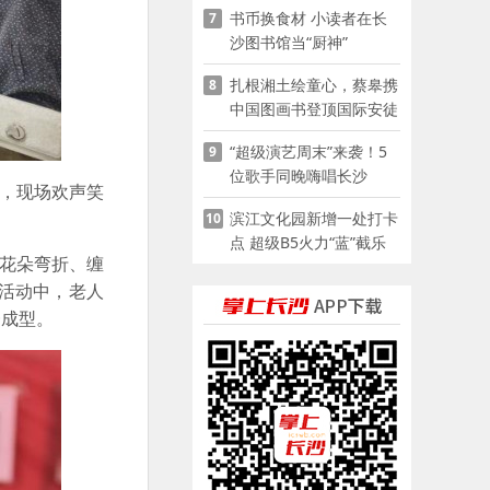
书币换食材 小读者在长
7
沙图书馆当“厨神”
扎根湘土绘童心，蔡皋携
8
中国图画书登顶国际安徒
生奖
“超级演艺周末”来袭！5
9
位歌手同晚嗨唱长沙
，现场欢声笑
滨江文化园新增一处打卡
10
点 超级B5火力“蓝”截乐
花朵弯折、缠
园登陆长沙
活动中，老人
一成型。