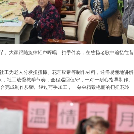
。大家跟随旋律轻声哼唱、拍手伴奏，在悠扬老歌中追忆往昔
工为老人分发扭扭棒、花艺胶带等制作材料，通俗易懂地讲解
点，社工放慢教学节奏，全程巡回值守，一对一耐心指导制作。
配合完成制作步骤。经过巧手加工，一朵朵精致艳丽的扭扭花逐