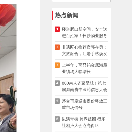
热点新闻
楼道腾出新空间，安全送
1
进百姓家！长沙物业服务
企业迅速推进“四大行动”
非遗匠心推荐官郭存勇：
2
文旅融合，让老手艺焕发
新生｜“五老”话星城
上半年，两只钨金属湘股
3
业绩均大幅增长
800余人齐聚星城！第七
4
届湖南省中医药信息大会
开幕，AI正在“读懂”古老
茅台再度逆市提价释放三
5
中医
重市场信号
以演带街 跨界破圈 得乐
6
社相声大会点亮街区