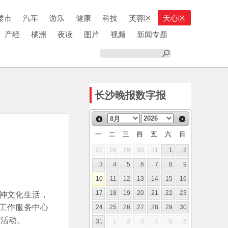
楼市
汽车
游乐
健康
科技
芙蓉区
天心区
产经
橘洲
夜读
图片
视频
新闻专题
长沙晚报数字报
一
二
三
四
五
六
日
27
28
29
30
31
1
2
3
4
5
6
7
8
9
10
11
12
13
14
15
16
精神文化生活，
17
18
19
20
21
22
23
工作服务中心
24
25
26
27
28
29
30
与活动。
31
1
2
3
4
5
6