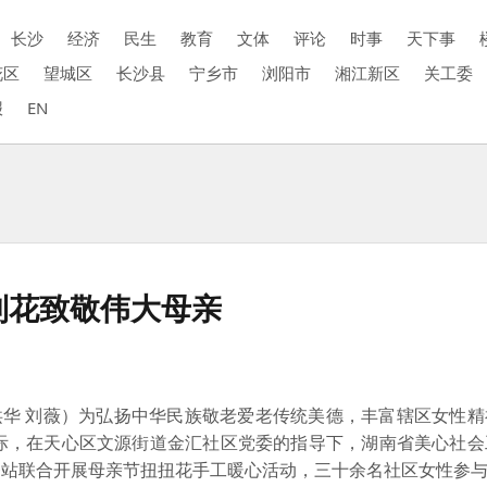
长沙
经济
民生
教育
文体
评论
时事
天下事
花区
望城区
长沙县
宁乡市
浏阳市
湘江新区
关工委
报
EN
制花致敬伟大母亲
洪华 刘薇）为弘扬中华民族敬老爱老传统美德，丰富辖区女性
际，
在天心区文源街道金汇社区党委的指导下，湖南省美心社会
务站联合开展母亲节扭扭花手工暖心活动，三十余名社区女性参