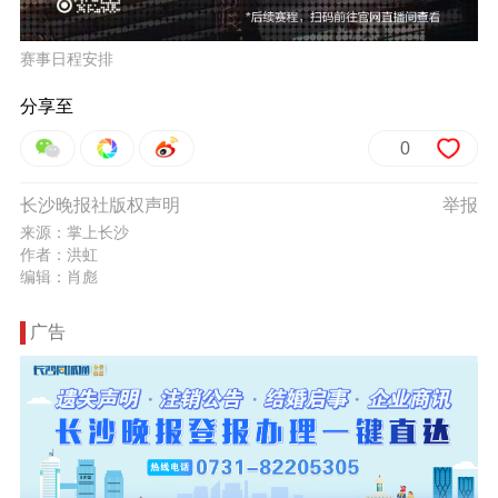
赛事日程安排
分享至
0
长沙晚报社版权声明
举报
来源：掌上长沙
作者：洪虹
编辑：肖彪
广告