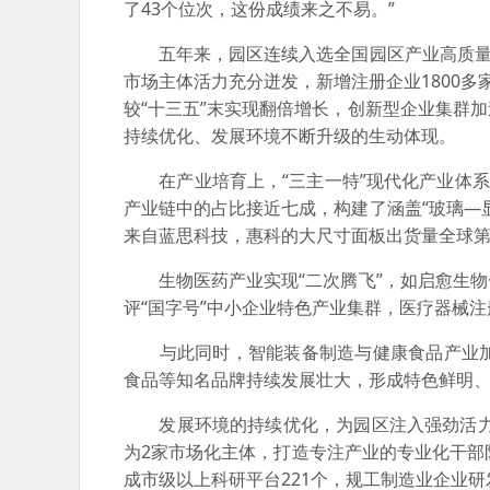
了43个位次，这份成绩来之不易。”
五年来，园区连续入选全国园区产业高质量发
市场主体活力充分迸发，新增注册企业1800多家
较“十三五”末实现翻倍增长，创新型企业集群
持续优化、发展环境不断升级的生动体现。
在产业培育上，“三主一特”现代化产业体系
产业链中的占比接近七成，构建了涵盖“玻璃—
来自蓝思科技，惠科的大尺寸面板出货量全球
生物医药产业实现“二次腾飞”，如启愈生物
评“国字号”中小企业特色产业集群，医疗器械
与此同时，智能装备制造与健康食品产业加
食品等知名品牌持续发展壮大，形成特色鲜明
发展环境的持续优化，为园区注入强劲活力。“
为2家市场化主体，打造专注产业的专业化干部
成市级以上科研平台221个，规工制造业企业研