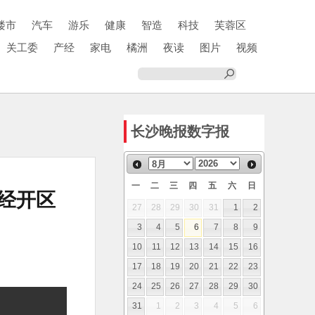
楼市
汽车
游乐
健康
智造
科技
芙蓉区
关工委
产经
家电
橘洲
夜读
图片
视频
长沙晚报数字报
一
二
三
四
五
六
日
阳经开区
27
28
29
30
31
1
2
3
4
5
6
7
8
9
10
11
12
13
14
15
16
17
18
19
20
21
22
23
24
25
26
27
28
29
30
31
1
2
3
4
5
6