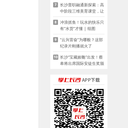
长沙普职融通新探索：高
7
家门口
中阶段三维美育课堂，让
少年向美而生
冲浪抓鱼！玩水的快乐只
8
有“水货”才懂 | 组图
“云兴雷奋”为哪般？这部
9
纪录片刚播就火了
长沙“宝藏娭毑”出发！蔡
10
皋将出席国际安徒生奖颁
奖典礼并领奖