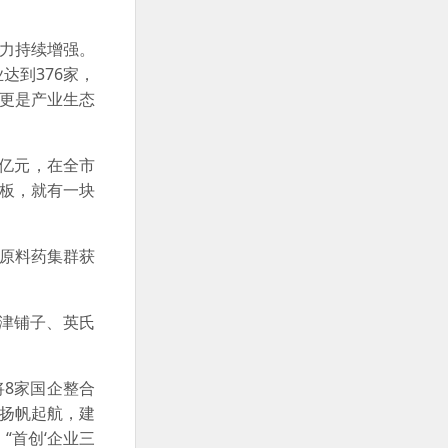
力持续增强。
达到376家，
，更是产业生态
亿元，在全市
面板，就有一块
原料药集群获
津铺子、英氏
将8家国企整合
”扬帆起航，建
“首创‘企业三