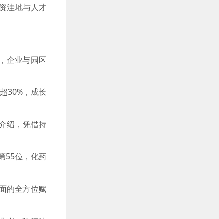
投资洼地与人才
，企业与园区
30%，成长
蕾介绍，凭借持
55位，化药
面的全方位赋