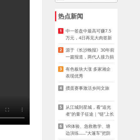
热点新闻
中一签盘中最高可赚7.5
1
万元，4日再见大肉签新
股
源于《长沙晚报》30年前
2
一篇报道，两代人接力捐
资助学
有色板块大涨 多家湘企
3
表现优秀
掼蛋赛事激活乡间文旅
4
从江城到星城，看“追光
5
者”的量子征途｜“链”上长
沙 “才”够硬核
VR体验、急救教学、塘
6
边演练……“大篷车”把防
溺水课堂搬到乡村青少年