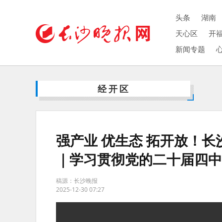
头条
湖南
天心区
开
新闻专题
经开区
强产业 优生态 拓开放！
｜学习贯彻党的二十届四
稿源：长沙晚报
2025-12-30 07:27