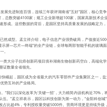
展先进制造百强，连续三年获评湖南省“五好”园区，核心竞争
，总数突破4100家；规工企业新增超100家，国家高新技术企业
加速形成。这些数据的背后，是园区坚持高质量发展的战略定力
已然成型。孟立祥介绍，电子信息产业强势破局，产值接近500
显示屏—芯片—终端”的全产业链，全球每两部智能手机的玻璃
第一。
一类大分子抗癌创新药项目填补湖南生物创新药空白，高端化学
注册证数量全省领先。
快崛起，园区成为全省最大的汽车零部件产业集聚区之一，盐
、优势互补的产业格局。
我们以深化改革为‘关键一招’，大力精简内设机构近70%，
队伍。”孟立祥表示，园区以科技创新为第一动力，“金阳科创城
发占比超4%，专利授权量突破5000件。营商环境更是持续升级，