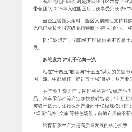
视维光电的成长则是浏阳经开区培育企业走
带领团队2015年入驻园区后，便享受到长沙
当企业崭露头角时，园区又前瞻性支持其购地
光电已成长为国家级专精特新“小巨人”企业、
陈江波坦言，浏阳经开区提供的不仅是土地
展。
多维发力 冲刺千亿向一流
站在“十四五”收官与“十五五”谋划的关键节
国一流、中部标杆、挺进五十强”目标，从产业
在产业升级方面，园区将构建“传统产业升级
品、汽车零部件等产业加快数转智改，‘十五五’
突破千亿元，生物医药产业向千亿级规模迈进；抢
+烟花’‘低空+文旅’等特色场景，前瞻布局前沿
培育新质生产力是高质量发展的核心抓手，园