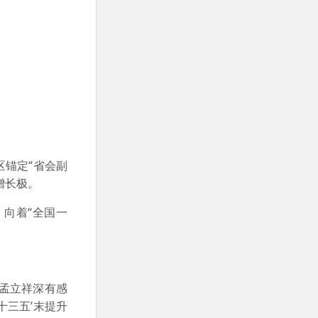
锚定“省会副
增长极。
向着“全国一
孟立祥深有感
十三五’末提升