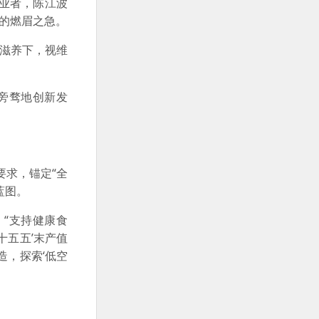
业者，陈江波
期的燃眉之急。
滋养下，视维
旁骛地创新发
要求，锚定“全
蓝图。
“支持健康食
十五五’末产值
造，探索‘低空