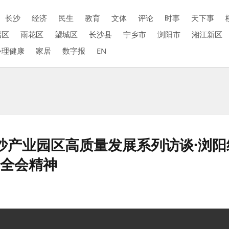
长沙
经济
民生
教育
文体
评论
时事
天下事
福区
雨花区
望城区
长沙县
宁乡市
浏阳市
湘江新区
心理健康
家居
数字报
EN
长沙产业园区高质量发展系列访谈·浏
中全会精神