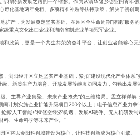
专精特新发展之路的一个缩影。作为从清华返乡创业的青年创
E中心孵化基地两年免租、多项精准补贴等扶持政策，解决了初创
扩产，为发展奠定坚实基础。在园区全生命周期“陪跑”服务的
国家级重点文化出口企业和湖南省制造业单项冠军企业。
和政策，更是一个共生共荣的奋斗平台，让创业者能够心无
点，浏阳经开区立足坚实产业基础，紧扣“建设现代化产业体系”
升级、新质生产力培育、开放发展等维度协同发力，勾勒出发展
、主导产业集聚、未来产业抢先”的三维格局。孟立祥详解：
期间计划实施企业扩能升级项目200个以上；电子信息产业力争‘
抓‘人工智能+’和‘低空经济’机遇，发展AI硬件、无人机研发制
新材料、生命科学等未来产业。”
区将以金阳科创城建设为核心，让科技创新成为核心引擎。