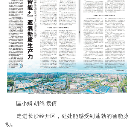
匡小娟 胡鸽 袁倩
走进长沙经开区，处处能感受到蓬勃的智能脉
动。