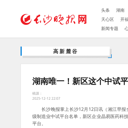
头条
湖南
天心区
开
新闻专题
高新麓谷
湖南唯一！新区这个中试
稿源：
2025-12-12 22:07
长沙晚报掌上长沙12月12日讯（湘江早报
级制造业中试平台名单，新区企业晶易医药科技
平台。