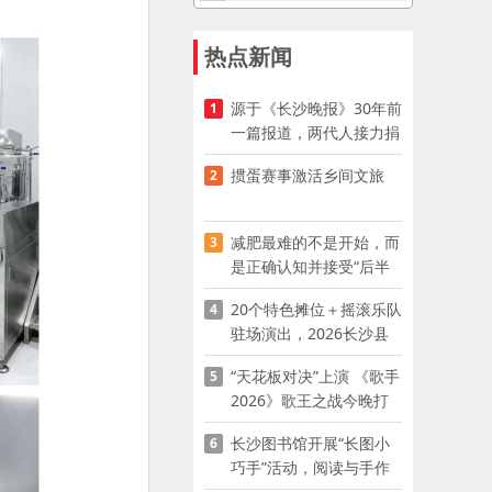
热点新闻
源于《长沙晚报》30年前
1
一篇报道，两代人接力捐
资助学
掼蛋赛事激活乡间文旅
2
减肥最难的不是开始，而
3
是正确认知并接受“后半
程”
20个特色摊位＋摇滚乐队
4
驻场演出，2026长沙县
夜市嘉年华启幕
“天花板对决”上演 《歌手
5
2026》歌王之战今晚打
响
长沙图书馆开展“长图小
6
巧手”活动，阅读与手作
赋能少儿暑期成长