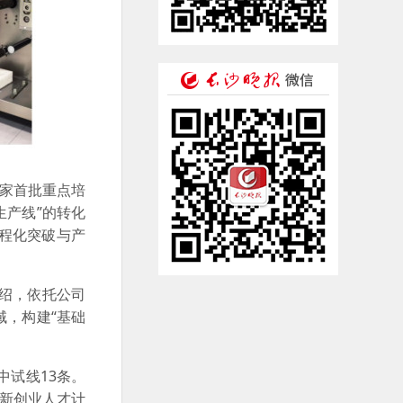
2家首批重点培
生产线”的转化
程化突破与产
介绍，依托公司
，构建“基础
中试线13条。
创新创业人才计