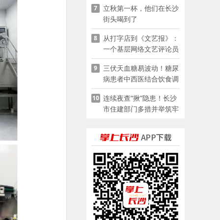
立秋第一杯，他们在长沙
7
街头喝到了
从打字店到《文艺报》：
8
一个基层网络文艺评论员
的突围
三伏天血糖易波动！糖尿
9
病患者中西医结合饮食调
养指南
连续夜查“揪”隐患！长沙
10
市住建部门多措并举筑牢
夏季建筑施工安全防线