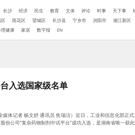
长沙
经济
民生
教育
文体
评论
时事
天下事
福区
雨花区
望城区
长沙县
宁乡市
浏阳市
湘江新区
心理健康
家居
数字报
EN
平台入选国家级名单
全媒体记者 杨文妤 通讯员 焦瑞洁）近日，工业和信息化部正
股份公司“复杂药物制剂中试平台”成功入选，是湖南省唯一获