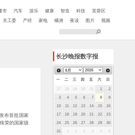
楼市
汽车
游乐
健康
智造
科技
芙蓉区
关工委
产经
家电
橘洲
夜读
图片
视频
长沙晚报数字报
一
二
三
四
五
六
日
27
28
29
30
31
1
2
3
4
5
6
7
8
9
10
11
12
13
14
15
16
式发布首批国家
17
18
19
20
21
22
23
此殊荣的国家级
24
25
26
27
28
29
30
31
1
2
3
4
5
6