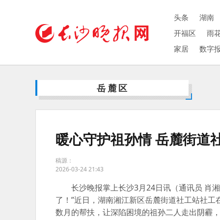
头条
湖南
开福区
雨
家居
数字
岳麓区
暖心守护祖孙情 岳麓街道
稿源：
2026-03-24 21:43
长沙晚报掌上长沙3月24日讯（通讯员 
了！”近日，湖南湘江新区岳麓街道社工站社工
数月的帮扶，让深陷困境的祖孙二人走出阴霾