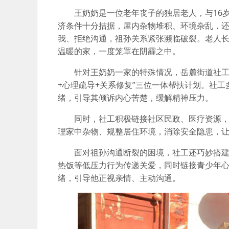
王奶奶是一位老年丧子的独居老人，与16
济条件十分拮据，屋内杂物堆积、环境杂乱，
我、拒绝沟通，祖孙关系紧张濒临破裂。老人
温暖的家，一度笼罩在阴霾之中。
针对王奶奶一家的特殊情况，岳麓街道社工
+心理疏导+关系修复”三位一体帮扶计划。社
绪，引导其倾诉内心苦楚，缓解精神压力。
同时，社工积极链接社区民政、医疗资源
理家中杂物、规整居住环境，消除安全隐患，
面对祖孙沟通断裂的困境，社工还巧妙搭
热饭等低压力行为传递关爱，同时链接青少年
绪，引导他正视亲情、主动沟通。