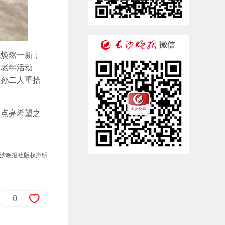
也焕然一新；
与老年活动
祖孙二人重拾
庭点亮希望之
沙晚报社版权声明
0