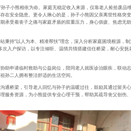
岁孙子小熊相依为命。家庭无稳定收入来源，仅靠老人捡拾废品
还存在安全隐患。更令人揪心的是，孙子小熊因父亲离世性格突
长期承受着丧子之痛与家庭矛盾的双重压力，身心俱疲、焦虑无
站秉持“以人为本、精准帮扶”理念，深入分析家庭困境根源，制
工多次入户探访，以专注倾听、温情共情搭建信任桥梁，耐心安抚
，协助申请临时救助与公益岗位，陪同老人就医诊治眼疾，联动
让祖孙二人拥有整洁舒适的生活空间。
建沟通桥梁，引导老人回忆与孙子的温暖过往，鼓励其通过留关
心理服务资源，为小熊提供专业心理干预，帮助其疏导丧父创伤