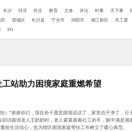
长沙
经济
民生
教育
文体
评论
时事
天下事
花区
望城区
长沙县
宁乡市
浏阳市
湘江新区
关工委
报
EN
社工站助力困境家庭重燃希望
肖湘怡）“谢谢你们，现在孙子愿意跟我说话了，家里也干净了，日
在回访困境老人王奶奶时，老人紧紧握着社工的手，眼中满是感
，重拾生活信心，也为辖区困境家庭帮扶工作树立了暖心典范。