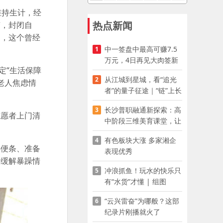
维持生计，经
热点新闻
变，封闭自
助，这个曾经
中一签盘中最高可赚7.5
1
万元，4日再见大肉签新
定“生活保障
股
从江城到星城，看“追光
2
老人焦虑情
者”的量子征途｜“链”上长
沙 “才”够硬核
长沙普职融通新探索：高
3
志愿者上门清
中阶段三维美育课堂，让
少年向美而生
有色板块大涨 多家湘企
4
心便条、准备
表现优秀
、缓解暴躁情
冲浪抓鱼！玩水的快乐只
5
有“水货”才懂 | 组图
“云兴雷奋”为哪般？这部
6
纪录片刚播就火了