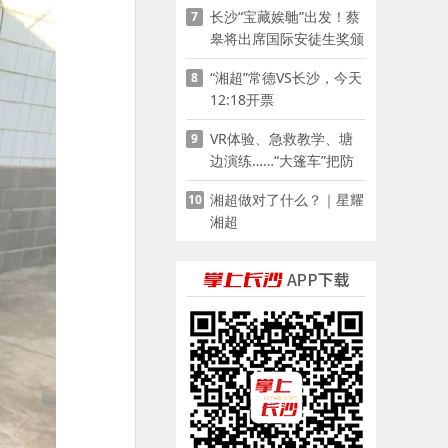
长沙“宝藏娭毑”出发！蔡
7
皋将出席国际安徒生奖颁
奖典礼并领奖
“湘超”常德VS长沙，今天
8
12:18开票
VR体验、急救教学、塘
9
边演练……“大篷车”把防
溺水课堂搬到乡村青少年
湘超做对了什么？｜星耀
10
家门口
湘超