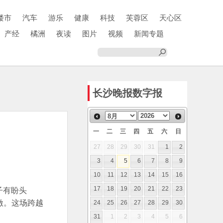
楼市
汽车
游乐
健康
科技
芙蓉区
天心区
产经
橘洲
夜读
图片
视频
新闻专题
长沙晚报数字报
一
二
三
四
五
六
日
27
28
29
30
31
1
2
3
4
5
6
7
8
9
10
11
12
13
14
15
16
子有盼头
17
18
19
20
21
22
23
激。这场跨越
24
25
26
27
28
29
30
31
1
2
3
4
5
6