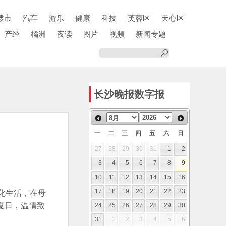
楼市
汽车
游乐
健康
科技
芙蓉区
天心区
产经
橘洲
夜读
图片
视频
新闻专题
长沙晚报数字报
一
二
三
四
五
六
日
27
28
29
30
31
1
2
3
4
5
6
7
8
9
10
11
12
13
14
15
16
化生活，在母
17
18
19
20
21
22
23
夏日，温情致
24
25
26
27
28
29
30
31
1
2
3
4
5
6