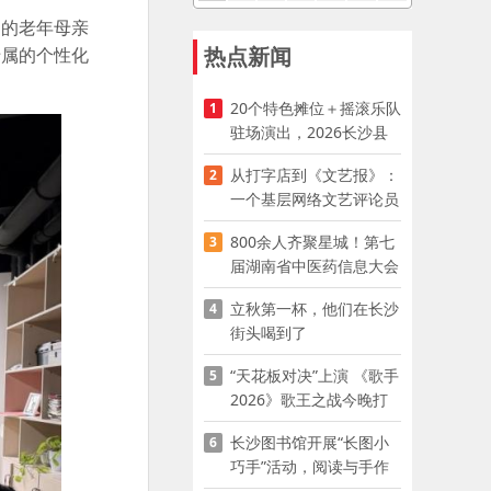
场的老年母亲
热点新闻
专属的个性化
20个特色摊位＋摇滚乐队
1
驻场演出，2026长沙县
夜市嘉年华启幕
从打字店到《文艺报》：
2
一个基层网络文艺评论员
的突围
800余人齐聚星城！第七
3
届湖南省中医药信息大会
开幕，AI正在“读懂”古老
立秋第一杯，他们在长沙
4
中医
街头喝到了
“天花板对决”上演 《歌手
5
2026》歌王之战今晚打
响
长沙图书馆开展“长图小
6
巧手”活动，阅读与手作
赋能少儿暑期成长