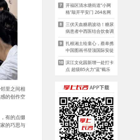
开福区清水塘街道“小网
7
格”敲开平安门 264名网
格员扫楼“错峰问安”
三伏天血糖易波动！糖尿
8
病患者中西医结合饮食调
养指南
扎根湘土绘童心，蔡皋携
9
中国图画书登顶国际安徒
生奖
滨江文化园新增一处打卡
10
点 超级B5火力“蓝”截乐
园登陆长沙
，邻里之间相
术感的创作空
品，有的点缀
大家的巧思与