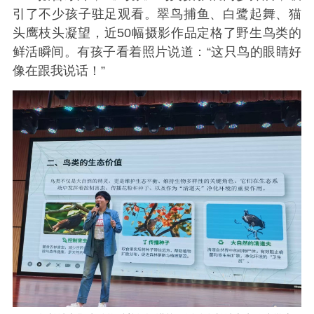
引了不少孩子驻足观看。翠鸟捕鱼、白鹭起舞、猫
头鹰枝头凝望，近50幅摄影作品定格了野生鸟类的
鲜活瞬间。有孩子看着照片说道：“这只鸟的眼睛好
像在跟我说话！”