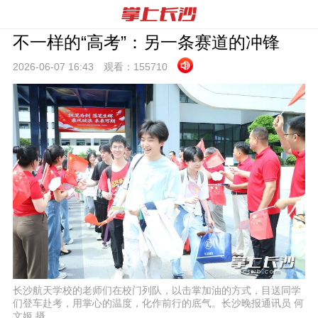
不一样的“高考”：另一条赛道的冲锋
2026-06-07 16:
43
观看：
155710
长沙航天学校的老师们在校门列队，以击掌加油的方式，目送同学
们登车赴考，用掌心的温度，化作前行的底气。长沙晚报通讯员 何
文姬 摄