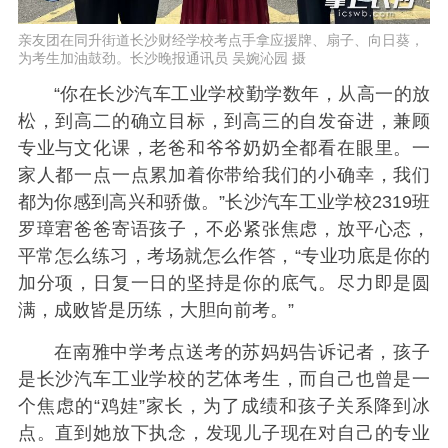
亲友团在同升街道长沙财经学校考点手拿应援牌、扇子、向日葵，
为考生加油鼓劲。长沙晚报通讯员 吴婉沁园 摄
“你在长沙汽车工业学校勤学数年，从高一的放
松，到高二的确立目标，到高三的自发奋进，兼顾
专业与文化课，老爸和爷爷奶奶全都看在眼里。一
家人都一点一点累加着你带给我们的小确幸，我们
都为你感到高兴和骄傲。”长沙汽车工业学校2319班
罗璋宭爸爸寄语孩子，不必紧张焦虑，放平心态，
平常怎么练习，考场就怎么作答，“专业功底是你的
加分项，日复一日的坚持是你的底气。尽力即是圆
满，成败皆是历练，大胆向前考。”
在南雅中学考点送考的苏妈妈告诉记者，孩子
是长沙汽车工业学校的艺体考生，而自己也曾是一
个焦虑的“鸡娃”家长，为了成绩和孩子关系降到冰
点。直到她放下执念，发现儿子现在对自己的专业