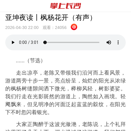
亚坤夜读丨枫杨花开（有声）
2026-04-30 22:
00
观看：
24056
......（节选）
走出凉亭，老陈又带领我们沿河而上看风景，
游道两旁十步一景，亮点纷呈，灿烂的阳光从浓绿
的枫杨树缝隙间洒下微光，榉柳风轻，树影婆娑。
我们行走在光影斑然的游道上，陶然如入画境。轻
飔飘来，但见明净的河面泛起蓝蓝的縠纹，在阳光
下不时忽闪着银光。
大家正陶醉于这波光潋滟，老陈说，上个礼拜