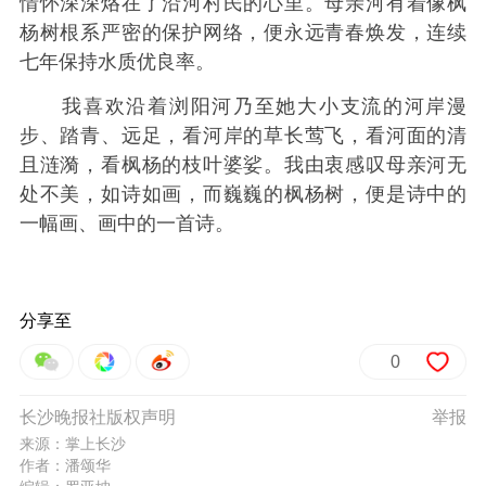
情怀深深烙在了沿河村民的心里。母亲河有着像枫
杨树根系严密的保护网络，便永远青春焕发，连续
七年保持水质优良率。
我喜欢沿着浏阳河乃至她大小支流的河岸漫
步、踏青、远足，看河岸的草长莺飞，看河面的清
且涟漪，看枫杨的枝叶婆娑。我由衷感叹母亲河无
处不美，如诗如画，而巍巍的枫杨树，便是诗中的
一幅画、画中的一首诗。
分享至
0
长沙晚报社版权声明
举报
来源：掌上长沙
作者：潘颂华