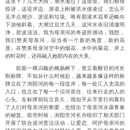
这里下了几天大雨，潮水漫过了这游道。我们都很
惊讶，这堤岸边、游道上刚被洪水侵凌过，怎么不
见半点潮沙、淤泥和垃圾。唯有那灌木花草还略向
下游倾斜着。大潮过后才几天，这河水依旧清澈明
净，碧波涟涟。我为母亲河的奇迹所感动，我想，
我们赞美母亲河，应当有一个新的角度，新的高
度。在赞美母亲河空中的烟花、水中的菊花、岸上
的时花时，还得融入她那内在的大美。
前面一棵岿巍的枫杨树下，竖立着醒目的河长
制标牌。不知从什么时候起，越来越多像这样的标
牌立在了浏阳河的每一段堤岸，每一处汇入支流的
入口，也立在了每一个沿河居住、往来行走的人的
心头。在标牌前站立良久，我似乎从字里行间看到
了人们对母亲河的挚爱，也悟出了母亲河永葆青春
的秘笈。前些时候，浏阳市河长办组织了相关部门
开展了联合巡河普法活动，让爱恋、呵护母亲河的