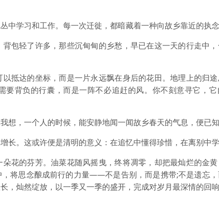
中学习和工作。每一次迁徙，都暗藏着一种向故乡靠近的执
背包轻了许多，那些沉甸甸的乡愁，早已在这一天的行走中，
以抵达的坐标，而是一片永远飘在身后的花田。地理上的归途
需要背负的行囊，而是一阵不必追赶的风。你不刻意寻它，它
想，一个人的时候，能安静地闻一闻故乡春天的气息，便已知
长。这或许便是清明的意义：在追忆中懂得珍惜，在离别中学
朵花的芬芳。油菜花随风摇曳，终将凋零，却把最灿烂的金黄
中，将思念酿成前行的力量——不是告别，而是携带;不是遗忘，
生长，灿然绽放，以一季又一季的盛开，完成对岁月最深情的回