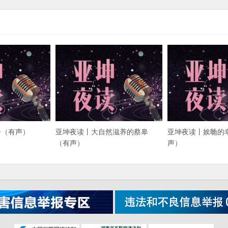
子（有声）
亚坤夜读丨大自然滋养的蔡皋
亚坤夜读丨娭毑的
（有声）
声）