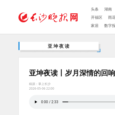
头条
湖南
开福区
雨
家居
数字
亚坤夜读
亚坤夜读丨岁月深情的回
稿源：掌上长沙
2026-05-06 22:00