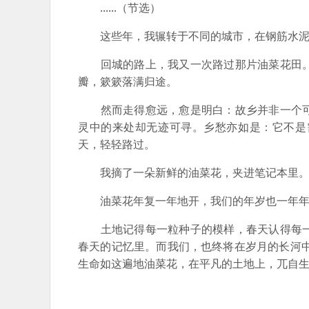
......（节选）
这些年，我辗转于不同的城市，在钢筋水泥丛
回城的路上，我又一次路过那片油菜花田。
瓣，簌簌落满归途。
然而走得愈远，愈是明白：故乡并非一个可
灵中的来处却无迹可寻。乡愁亦如是：它不是
天，轻轻路过。
我摘了一朵新鲜的油菜花，夹进笔记本里。我
油菜花年复一年地开，我们的年岁也一年年增
土地记得每一粒种子的模样，春天认得每一
春天的记忆里。而我们，也终将在岁月的长河
生命如这遍地油菜花，在平凡的土地上，兀自