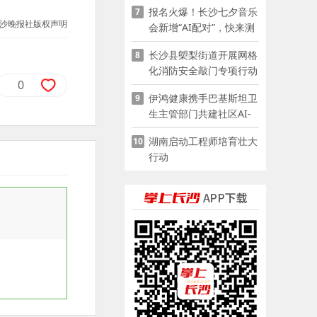
报名火爆！长沙七夕音乐
7
沙晚报社版权声明
会新增“AI配对”，快来测
测你的七夕缘分
长沙县㮾梨街道开展网格
8
化消防安全敲门专项行动
0
伊鸿健康携手巴基斯坦卫
9
生主管部门共建社区AI-
POCT生态
湖南启动工程师培育壮大
10
行动