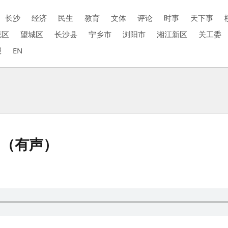
长沙
经济
民生
教育
文体
评论
时事
天下事
花区
望城区
长沙县
宁乡市
浏阳市
湘江新区
关工委
报
EN
响（有声）