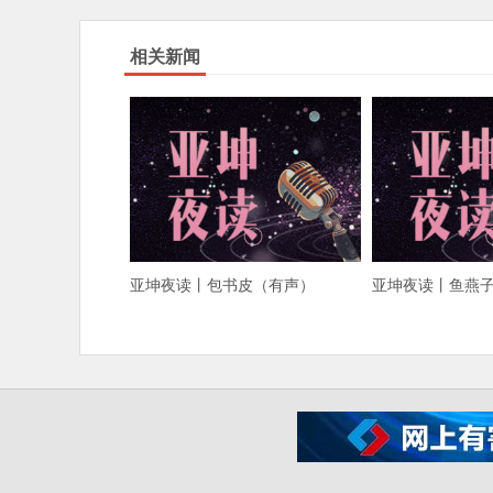
相关新闻
亚坤夜读丨包书皮（有声）
亚坤夜读丨鱼燕