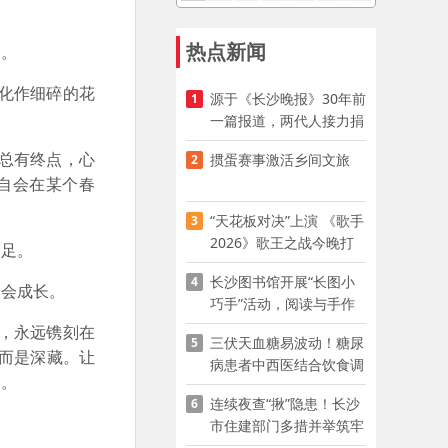
热点新闻
念。
化作细碎的花
源于《长沙晚报》30年前
1
一篇报道，两代人接力捐
资助学
总有终点，心
掼蛋赛事激活乡间文旅
2
自会在某个春
“天花板对决”上演 《歌手
3
2026》歌王之战今晚打
足。
响
长沙图书馆开展“长图小
4
会成长。
巧手”活动，阅读与手作
赋能少儿暑期成长
，永远镌刻在
三伏天血糖易波动！糖尿
5
而是深藏。让
病患者中西医结合饮食调
响。
养指南
连续夜查“揪”隐患！长沙
6
市住建部门多措并举筑牢
夏季建筑施工安全防线