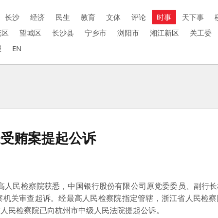
长沙
经济
民生
教育
文体
评论
时事
天下事
花区
望城区
长沙县
宁乡市
浏阳市
湘江新区
关工委
报
EN
嫌受贿案提起公诉
最高人民检察院获悉，中国银行股份有限公司原党委委员、副行长
察机关审查起诉。经最高人民检察院指定管辖，浙江省人民检察
市人民检察院已向杭州市中级人民法院提起公诉。