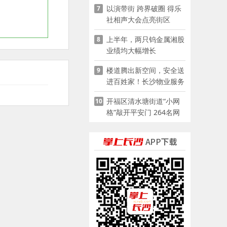
以演带街 跨界破圈 得乐
7
社相声大会点亮街区
上半年，两只钨金属湘股
8
业绩均大幅增长
楼道腾出新空间，安全送
9
进百姓家！长沙物业服务
企业迅速推进“四大行动”
开福区清水塘街道“小网
10
格”敲开平安门 264名网
格员扫楼“错峰问安”