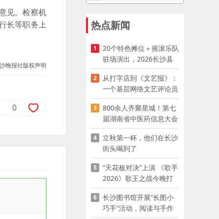
意见。检察机
热点新闻
行长等职务上
20个特色摊位＋摇滚乐队
1
驻场演出，2026长沙县
沙晚报社版权声明
夜市嘉年华启幕
从打字店到《文艺报》：
2
一个基层网络文艺评论员
的突围
0
800余人齐聚星城！第七
3
届湖南省中医药信息大会
开幕，AI正在“读懂”古老
立秋第一杯，他们在长沙
4
中医
街头喝到了
“天花板对决”上演 《歌手
5
2026》歌王之战今晚打
响
长沙图书馆开展“长图小
6
巧手”活动，阅读与手作
赋能少儿暑期成长