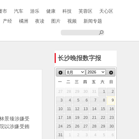
楼市
汽车
游乐
健康
科技
芙蓉区
天心区
产经
橘洲
夜读
图片
视频
新闻专题
长沙晚报数字报
一
二
三
四
五
六
日
27
28
29
30
31
1
2
3
4
5
6
7
8
9
10
11
12
13
14
15
16
林景臻涉嫌受
17
18
19
20
21
22
23
院以涉嫌受贿
24
25
26
27
28
29
30
31
1
2
3
4
5
6