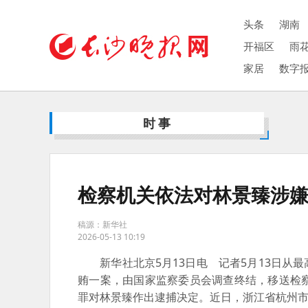
头条
湖南
开福区
雨
家居
数字
时事
检察机关依法对林景臻涉
稿源：新华社
2026-05-13 10:19
新华社北京5月13日电 记者5月13日从
贿一案，由国家监察委员会调查终结，移送检
罪对林景臻作出逮捕决定。近日，浙江省杭州