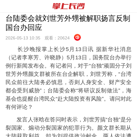
台陆委会就刘世芳外甥被解职扬言反制
国台办回应
2026-05-13 10:
35
观看：
20624
长沙晚报掌上长沙5月13日讯 据新华社消息
（记者李寒芳、许晓静）
5月13日，国务院台办举行
例行新闻发布会。有记者问，对于“台独”顽固分子刘
世芳外甥颜文群被所在台企解职，刘世芳称，“台湾
民众前往大陆务必慎思，否则人身安全、财产安全
都会受到威胁”；台陆委会称“将研议反制做法”，海
基会也提醒台湾民众“赴大陆投资有风险”。请问对此
有何评论？
发言人张晗在答问时表示，刘世芳搞“台独”是分
裂国家、煽动分裂国家的犯罪行为。颜文群长期从
大陆获取利益，却为刘提供政治献金，两人依法遭