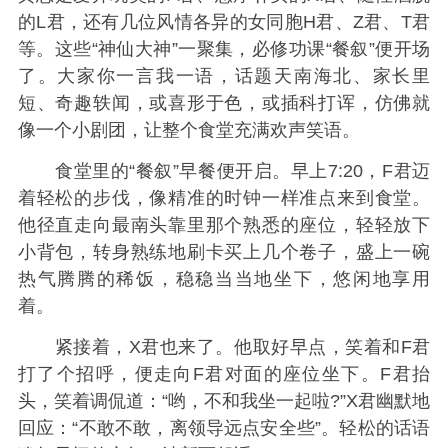
的L君，还有几位风情各异的女同胞H君、Z君、T君
等。这些“神仙大神”一聚集，必修功课“餐叙”便开场
了。大家你一言我一语，话题天南海北、家长里
短、奇趣轶闻，或喜形于色，或插科打诨，仿佛就
像一个小剧团，让整个食堂充满欢声笑语。
食堂里的“餐叙”早餐便开启。早上7:20，F君迈
着轻松的步伐，像精准的时钟一样准点来到食堂。
他径直走向最南头靠里那个熟悉的座位，轻轻放下
小背包，转身熟练地刷卡买上几个卷子，盛上一碗
热气腾腾的稀饭，稳稳当当地坐下，悠闲地享用
着。
紧接着，X君也来了。他取好早点，笑着和F君
打了个招呼，便走向F君对面的座位坐下。F君抬
头，笑着调侃道：“哟，不和我坐一起啦?”X君幽默地
回应：“不敢不敢，离领导远点安全些”。轻松的话语