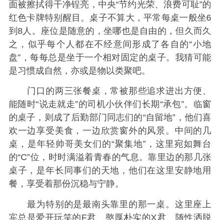
面被擦拭得干净锃亮，中央“节约光荣、浪费可耻”的
红色卡牌特别醒目。桌子不算大，平常每桌一般坐6
到8人。座位是随意的，坐哪也是自由的，但久而久
之，似乎每个人都在不经意间形成了各自的“小地
盘”，每每总是坐于一个相对固定的桌子。我猜可能
是习惯成自然，亦或是物以类聚吧。
门口的两三张餐桌，常被那些追求进出方便、
能随时“说走就走”的司机小伙伴们长期“承包”。临窗
的桌子，则成了后勤部门同志们的“自留地”，他们喜
欢一边享受美食，一边欣赏窗外的风景。中间的几
桌，是年轻帅哥美女们的“聚集地”，这里宛如舞台
的“C”位，时时满溢着青春的气息。靠里边的那几张
桌子，是年长同事们的天地，他们在这里安静地用
餐，享受着那份沉稳与宁静。
最为特别的是最南头靠里的那一桌。这里座上
宾总是爱开玩笑的F君、憨厚朴实的X君、随性洒脱