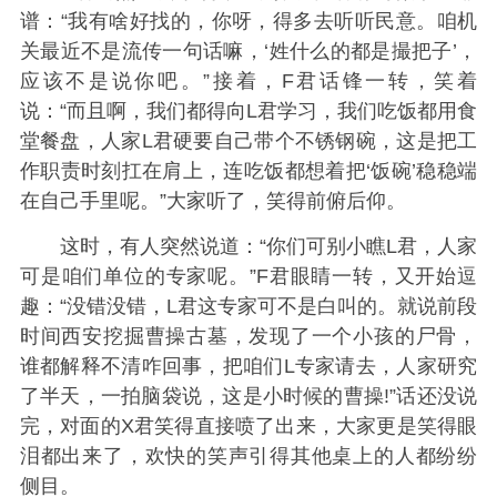
谱：“我有啥好找的，你呀，得多去听听民意。咱机
关最近不是流传一句话嘛，‘姓什么的都是撮把子’，
应该不是说你吧。”接着，F君话锋一转，笑着
说：“而且啊，我们都得向L君学习，我们吃饭都用食
堂餐盘，人家L君硬要自己带个不锈钢碗，这是把工
作职责时刻扛在肩上，连吃饭都想着把‘饭碗’稳稳端
在自己手里呢。”大家听了，笑得前俯后仰。
这时，有人突然说道：“你们可别小瞧L君，人家
可是咱们单位的专家呢。”F君眼睛一转，又开始逗
趣：“没错没错，L君这专家可不是白叫的。就说前段
时间西安挖掘曹操古墓，发现了一个小孩的尸骨，
谁都解释不清咋回事，把咱们L专家请去，人家研究
了半天，一拍脑袋说，这是小时候的曹操!”话还没说
完，对面的X君笑得直接喷了出来，大家更是笑得眼
泪都出来了，欢快的笑声引得其他桌上的人都纷纷
侧目。