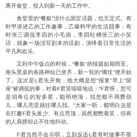
离开食堂，投入到新一天的工作中。
食堂里的“餐叙”没什么固定话题，也无定式。有
时甲讲述乙的工作趣事，乙爆料甲的生活囧事；有
时张三调侃李四的小毛病，李四吐槽张三的小笑
话，就象一场没写剧本的话剧，演绎着日常生活的
平凡和欢乐。
又到中午饭点的时候，“餐叙”的续篇如期而至。
南头里桌的各路神仙已坐齐，新一轮的“嘴仗”便开始
了。这次是L君先开炮，他大概是想“报复”早上“留
座”被调侃的事，对着F君笑嘻嘻地说：“F君呀，您可
是咱单位的智多星，聪明绝顶，找您都不用费劲
儿，哪儿亮堂就往哪儿找。”大家一听，都明白这是
在打趣F君头发少、有点秃顶，虽然都憋着笑，但有
的人肩膀却止不住地抖动。
F君当然不会示弱，立刻反击L君有时做事不靠