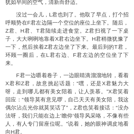
犹如早间的空气，清新而舒适。
没过一会儿，L君也到了。他取了早点，打个招
呼顺势在F君左边隔一个空位的座位上坐下。随后，
Z君、H君、T君陆续走进食堂。Z君扫视了一下桌
子，大大咧咧地靠着X君右边坐下。H君稍微犹豫了
一下，然后挨着Z君左边坐了下来。最后到的T君，
环顾一圈后，在L君右边、F君左边的空位坐了下
来。
F君一边嚼着卷子，一边眼睛滴溜溜地转，看着
X君和Z君，故意挑起话题：“嘿，还是X君魅力大
呀，走到哪儿都有美女陪着，让人羡慕。”X君笑着
回应：“领导莫有意见啰，自己天天有美女陪，我这
偶尔沾点光你就莫笑话了”，Z君也笑着接话：“没办
法呀，我们只能在边上‘瞻仰’领导风采咯，不像有些
人，有人专门留座位呢。”说着，她的眼神调皮地看
向H君。