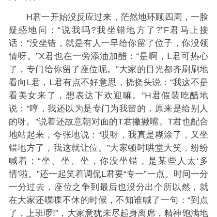
H君一开始没反应过来，茫然地环顾四周，一脸
疑惑地问：“说我吗?我坐错地方了?”F君马上接
话：“没坐错，就是有人一早给你留了位子，你没领
情呀。”X君也在一旁添油加醋：“是啊，L君可热心
了，专门给你留了座位呢。”大家的目光都齐刷刷地
看向L君，L君有点不好意思，挠挠头说：“我这不是
看美女来了，想表达下欢迎嘛。”H君假装吃醋地
说：“哼，我还以为是专门为我留的，原来是给别人
的呀。”说着还故意朝对面的T君撇撇嘴。T君也配合
地站起来，夸张地说：“哎呀，我真是糊涂了，又坐
错地方了，我这就让位。”大家顿时哄堂大笑，纷纷
喊着：“坐、坐、坐，你没坐错，是某些人太‘多
情’啦。”还一起笑着调侃L君要“专一”一点。时间一分
一分过去，座位之争到最后也没分出个所以然，就
在大家还喋喋不休的时候，不知谁喊了一句：“到点
了，上班啰!”，大家意犹未尽起身离席，精神饱满地