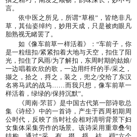
撰之精巧，阐发之顺畅，韵味深长，妙不可
言。
依中医之所见，所谓“草根”，皆绝非凡
草，其仙姿绰约，妙用天成，只是被肉眼凡
胎熟视无睹罢了。
如《像车前草一样活着》：“车前子，你
是一粒纽扣/紧紧扣着大地与天空，扣住了阳
光，扣住了风雨/为了解扣，东周时期的姑娘/
一边唱着欢欣的歌，一边用纤纤的手/采之，
撷之，拾之，捋之，装之，兜之/交给了东汉
名将马武的战马……而我只想，像车前草一
样活着，绿绿的/保持沉默”。
《周南·芣苢》是中国古代第一部诗歌总
集《诗经》中的一首诗，产生于西周初期周
公时代，反映了当时社会相对清明背景下妇
女集体采集劳作的场景。该诗采用重章叠句
结构，通过“采、有、掇、捋、袺、襭”六个