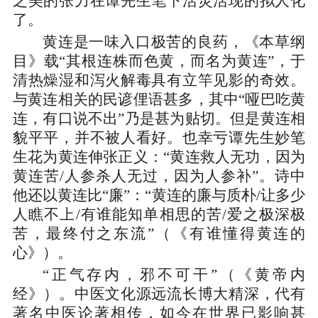
之美的张力在谭先生笔下活灵活现的拟人化
了。
黄连是一味入口极苦的良药，《本草纲
目》载“其根连株而色黄，而名为黄连”，于
清热燥湿和泻火解毒具有立竿见影的奇效。
与黄连相关的民谚俚语甚多，其中“哑巴吃黄
连，有口说不出”乃是甚为贴切。但是黄连相
貌平平，并不被人看好。也幸亏谭先生妙笔
生花为黄连伸张正义：“黄连救人无功，因为
黄连苦/人参杀人无过，因为人参补”。诗中
他还以黄连比“廉”：“黄连的廉与质朴/让多少
人瞧不上/有谁能知单相思的苦/爱之极深极
苦，最终付之东流”（《有谁懂得黄连的
心》）。
“正气存内，邪不可干”（《黄帝内
经》）。中医文化源远流长博大精深，代有
著名中医论著相传，如今在世界已影响甚