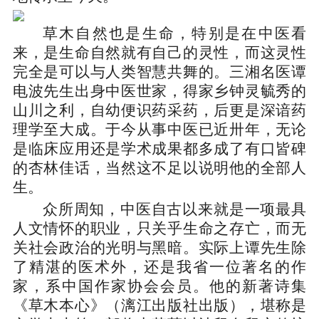
草木自然也是生命，特别是在中医看
来，是生命自然就有自己的灵性，而这灵性
完全是可以与人类智慧共舞的。三湘名医谭
电波先生出身中医世家，得家乡钟灵毓秀的
山川之利，自幼便识药采药，后更是深谙药
理学至大成。于今从事中医已近卅年，无论
是临床应用还是学术成果都多成了有口皆碑
的杏林佳话，当然这不足以说明他的全部人
生。
众所周知，中医自古以来就是一项最具
人文情怀的职业，只关乎生命之存亡，而无
关社会政治的光明与黑暗。实际上谭先生除
了精湛的医术外，还是我省一位著名的作
家，系中国作家协会会员。他的新著诗集
《草木本心》（漓江出版社出版），堪称是