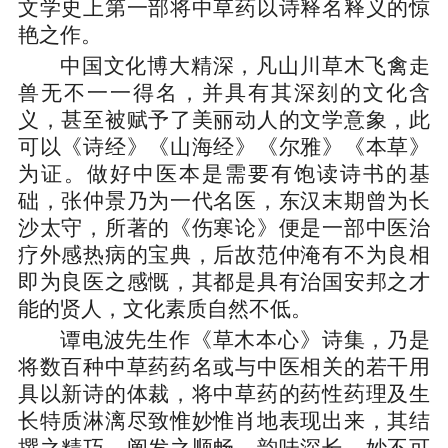
文学史上第一部将中草药以诗释名释义的惊
艳之作。
中国文化博大精深，凡山川草木飞禽走
兽无不一一得名，并具有其深刻的文化含
义，甚至被赋予了美丽动人的文学意象，此
可以《诗经》《山海经》《尔雅》《本草》
为证。做好中医本是需要有饱读诗书的基
础，张仲景乃为一代名医，东汉末期曾为长
沙太守，所著的《伤寒论》便是一部中医治
疗外感热病的宝典，后故范仲淹有不为良相
即为良医之感慨，其都是具有治国安邦之才
能的贤人，文化素质自然不低。
谭电波先生作《草木本心》诗集，乃是
将数百种中草药药名或与中医相关的若干用
具以新诗的体裁，将中草药的药性药理及生
长特质淋漓尽致惟妙惟肖地表现出来，其结