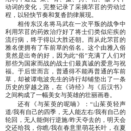
动词的变化，完整记录了采摘芣苢的劳动过
程，以轻快节奏和复沓韵律展现。
相传东汉名将马武在一次平叛的战争中
利用芣苢的药效治疗好了将士们类似疟疾的
流行病，终于得以大胜还朝。而从此芣苢的
雅名便拥有了车前草的俗名。这个由雅入俗
竟然是出奇的好，因为此“俗”充满了人们对
那些为国家而战的战士们最真诚的爱意与祝
福。于后世而言，普通得不能再普通的车前
草，却被谭电波先生的诗行却铺垫出了一条
历史的穿越之路，在《诗经》与《后汉书》
之间构成了一幅美女与英雄的壮丽画卷。
还有《与茱萸的呢喃》：“山茱萸轻声
道/我有自己的四季，无人能左右/我有自己的
轮回，无人能倒行逆施/昨天夺去的，明天会
交还给我，你瞧/我在春意里萌花长叶，在夏