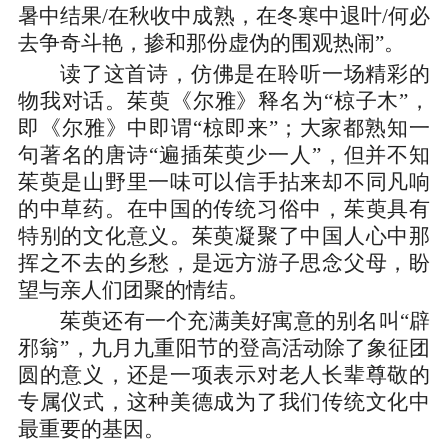
暑中结果/在秋收中成熟，在冬寒中退叶/何必
去争奇斗艳，掺和那份虚伪的围观热闹”。
读了这首诗，仿佛是在聆听一场精彩的
物我对话。茱萸《尔雅》释名为“椋子木”，
即《尔雅》中即谓“椋即来”；大家都熟知一
句著名的唐诗“遍插茱萸少一人”，但并不知
茱萸是山野里一味可以信手拈来却不同凡响
的中草药。在中国的传统习俗中，茱萸具有
特别的文化意义。茱萸凝聚了中国人心中那
挥之不去的乡愁，是远方游子思念父母，盼
望与亲人们团聚的情结。
茱萸还有一个充满美好寓意的别名叫“辟
邪翁”，九月九重阳节的登高活动除了象征团
圆的意义，还是一项表示对老人长辈尊敬的
专属仪式，这种美德成为了我们传统文化中
最重要的基因。