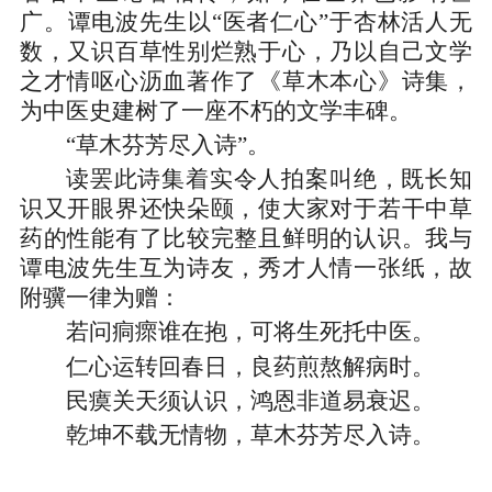
广。谭电波先生以“医者仁心”于杏林活人无
数，又识百草性别烂熟于心，乃以自己文学
之才情呕心沥血著作了《草木本心》诗集，
为中医史建树了一座不朽的文学丰碑。
“草木芬芳尽入诗”。
读罢此诗集着实令人拍案叫绝，既长知
识又开眼界还快朵颐，使大家对于若干中草
药的性能有了比较完整且鲜明的认识。我与
谭电波先生互为诗友，秀才人情一张纸，故
附骥一律为赠：
若问痌瘝谁在抱，可将生死托中医。
仁心运转回春日，良药煎熬解病时。
民瘼关天须认识，鸿恩非道易衰迟。
乾坤不载无情物，草木芬芳尽入诗。