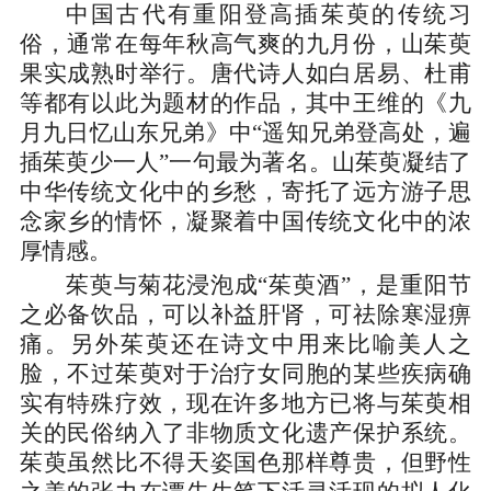
中国古代有重阳登高插茱萸的传统习
俗，通常在每年秋高气爽的九月份，山茱萸
果实成熟时举行。唐代诗人如白居易、杜甫
等都有以此为题材的作品，其中王维的《九
月九日忆山东兄弟》中“遥知兄弟登高处，遍
插茱萸少一人”一句最为著名。山茱萸凝结了
中华传统文化中的乡愁，寄托了远方游子思
念家乡的情怀，凝聚着中国传统文化中的浓
厚情感。
茱萸与菊花浸泡成“茱萸酒”，是重阳节
之必备饮品，可以补益肝肾，可祛除寒湿痹
痛。另外茱萸还在诗文中用来比喻美人之
脸，不过茱萸对于治疗女同胞的某些疾病确
实有特殊疗效，现在许多地方已将与茱萸相
关的民俗纳入了非物质文化遗产保护系统。
茱萸虽然比不得天姿国色那样尊贵，但野性