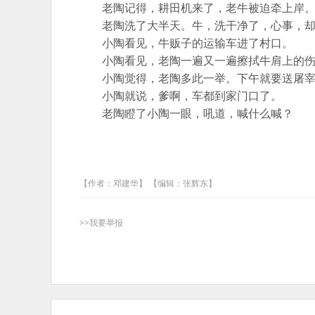
老陶记得，耕田机来了，老牛被迫牵上岸
老陶洗了大半天。牛，洗干净了，心事，却
小陶看见，牛贩子的运输车进了村口。
小陶看见，老陶一遍又一遍擦拭牛肩上的伤
小陶觉得，老陶多此一举。下午就要送屠宰
小陶就说，爹啊，车都到家门口了。
老陶瞪了小陶一眼，吼道，喊什么喊？
【作者：邓建华】 【编辑：张辉东】
>>我要举报