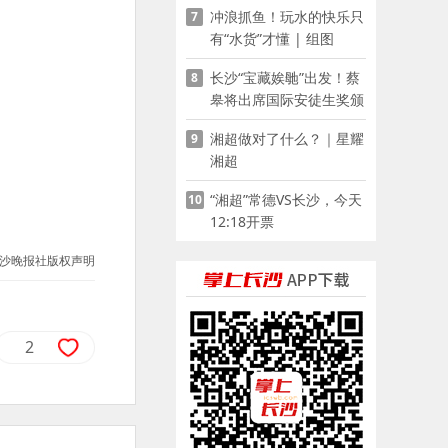
冲浪抓鱼！玩水的快乐只
7
有“水货”才懂 | 组图
长沙“宝藏娭毑”出发！蔡
8
皋将出席国际安徒生奖颁
奖典礼并领奖
湘超做对了什么？｜星耀
9
湘超
“湘超”常德VS长沙，今天
10
12:18开票
沙晚报社版权声明
2