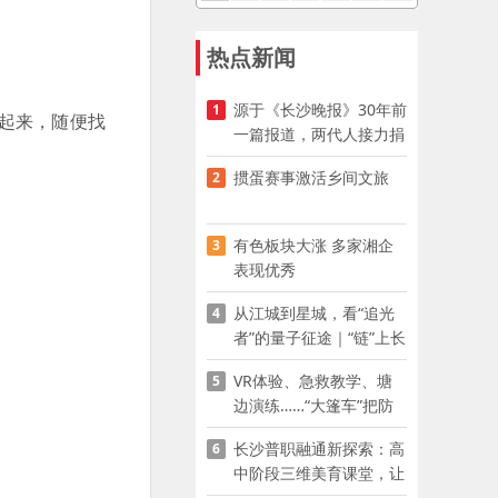
热点新闻
源于《长沙晚报》30年前
1
起来，随便找
一篇报道，两代人接力捐
资助学
掼蛋赛事激活乡间文旅
2
有色板块大涨 多家湘企
3
表现优秀
从江城到星城，看“追光
4
者”的量子征途｜“链”上长
沙 “才”够硬核
VR体验、急救教学、塘
5
边演练……“大篷车”把防
溺水课堂搬到乡村青少年
长沙普职融通新探索：高
6
家门口
中阶段三维美育课堂，让
少年向美而生