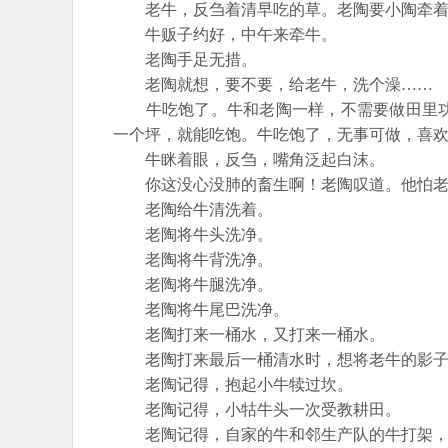
老牛，反刍着清早吃的草。老陶要小陶牵着
牛贩子约好，中午来牵牛。
老陶手足无措。
老陶就想，要不要，给老牛，洗个澡……
牛吃饱了。牛和老陶一样，不需要做田里功
一个坪，就能吃饱。牛吃饱了，无事可做，喜
牛眯着眼，反刍，嘴角泛起白沫。
你这没心没肺的畜生啊！老陶叹道。他怕老
老陶给牛清洗着。
老陶将牛头洗净。
老陶将牛背洗净。
老陶将牛腿洗净。
老陶将牛尾巴洗净。
老陶打来一桶水，又打来一桶水。
老陶打来最后一桶清水时，想将老牛的影子，
老陶记得，抱起小牛犊过坎。
老陶记得，小牯牛头一次受教耕田。
老陶记得，自家的牛和邻生产队的牛打架，