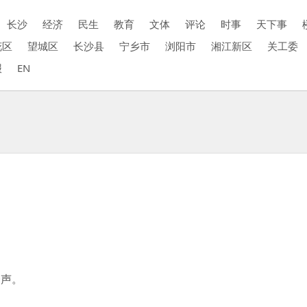
长沙
经济
民生
教育
文体
评论
时事
天下事
花区
望城区
长沙县
宁乡市
浏阳市
湘江新区
关工委
报
EN
声。