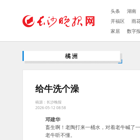
头条
湖南
开福区
雨
家居
数字
橘洲
给牛洗个澡
稿源：长沙晚报
2026-05-12 08:58
邓建华
畜生啊！老陶打来一桶水，对着老牛喊了一
老牛听不懂。