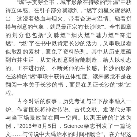
“燃”字贯穿全书，城市形象在持续的“升温”中获
得立体感。在引子部分就读到，“燃字如星火骤然跃
出，这浸着热血与烟火、带着奋进与温情、融着拼
搏与创意的气象，就是最正宗的‘长沙味’”。全书四章
的划分也包括“文脉燃”“烟火燃”“魅力燃”“奋进
燃”。“燃”字在书中既肯定长沙的活力，又串联起看
似散乱的素材，避免了资料陈列。其中从历史底蕴
到市井生活，从文化创意到智能制造，给人以动态
的、正在进行的、不断延伸的生长感。长沙的形象
在这样的“燃”串联中获得立体维度。读来感觉不是在
翻阅一本关于长沙的书，而是在见证长沙的“燃”过
程。
古今对话的叙事，历史考证与当下故事融入一
炉。作者擅长将神话传说、古代文献、近现代史事
与当下场景放置在同一空间。以禹王碑的讲述为
例，“2016年8月5日，Science杂志刊发了一篇论
文……与传说中大禹治水的时间相吻合”。在介绍这