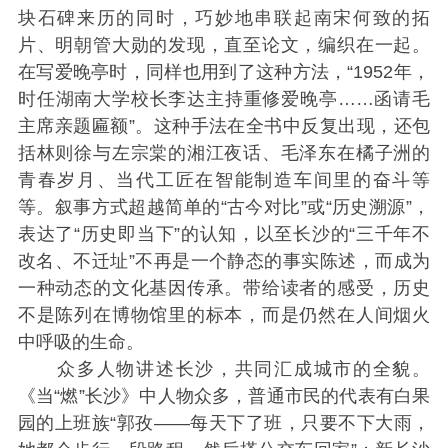
块石碑来历的同时，巧妙地串联起南宋何致的拓
片、明朝管大勋的发现，直至论文，编织在一起。
在写爱晚亭时，同样也用到了这种方法，“1952年，
时任湖南大学校长李达主持重修爱晚亭……函请毛
主席亲题匾额”。这种手法在全书中反复出现，还包
括林则徐与左宗棠的湘江夜话、毛泽东在橘子洲的
青春岁月、当代工匠在智能制造车间里的奋斗等
等。叙事方式超越简单的“古今对比”或“历史溯源”，
表达了“历史即当下”的认知，以至长沙的“三千年不
改名、不迁址”不再是一个静态的事实陈述，而成为
一种动态的文化基因传承。带给读者的感受，历史
不是陈列在博物馆里的标本，而是仍然在人间烟火
中呼吸的生命。
众多人物讲述长沙，共同汇成城市的全貌。
《当“燃”长沙》中人物众多，普通市民的代表有白果
园的上班族“郭孜——每天下了班，只要不下大雨，