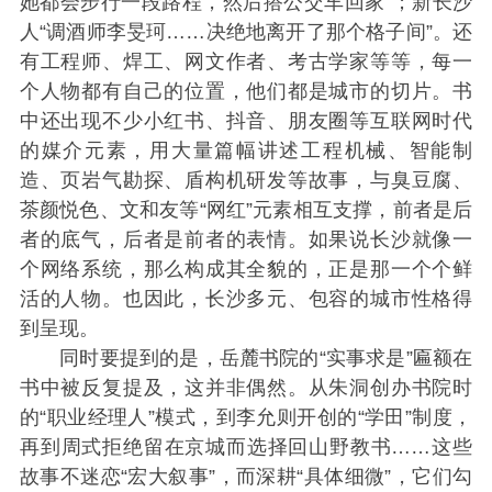
她都会步行一段路程，然后搭公交车回家”；新长沙
人“调酒师李旻珂……决绝地离开了那个格子间”。还
有工程师、焊工、网文作者、考古学家等等，每一
个人物都有自己的位置，他们都是城市的切片。书
中还出现不少小红书、抖音、朋友圈等互联网时代
的媒介元素，用大量篇幅讲述工程机械、智能制
造、页岩气勘探、盾构机研发等故事，与臭豆腐、
茶颜悦色、文和友等“网红”元素相互支撑，前者是后
者的底气，后者是前者的表情。如果说长沙就像一
个网络系统，那么构成其全貌的，正是那一个个鲜
活的人物。也因此，长沙多元、包容的城市性格得
到呈现。
同时要提到的是，岳麓书院的“实事求是”匾额在
书中被反复提及，这并非偶然。从朱洞创办书院时
的“职业经理人”模式，到李允则开创的“学田”制度，
再到周式拒绝留在京城而选择回山野教书……这些
故事不迷恋“宏大叙事”，而深耕“具体细微”，它们勾