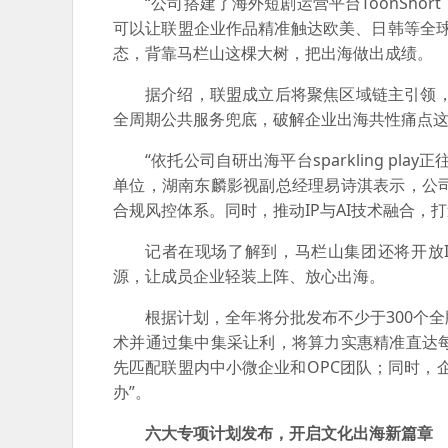
“公司搭建了海外短剧运营平台ToonSh
可以让联盟企业作品精准触达欧美、日韩等全
态，背靠马栏山这棵大树，把出海做出成绩。
据介绍，联盟成立后将聚焦区域链主引领，
全周期公共服务兜底，破解企业出海共性痛点
“依托公司自研出海平台sparkling 
单位，湖南东麟影视副总经理易诗淇表示，公
合规风控体系。同时，推动IP与AI技术融合
记者在现场了解到，马栏山集团还将开放
源，让成员企业轻装上阵、放心出海。
根据计划，全年将分批发布不少于300个
术并通过集中集采让利，将算力实惠精准直达
先匹配联盟内中小微企业和OPC团队；同时，
办”。
六大专项计划发布，开启文化出海新篇章