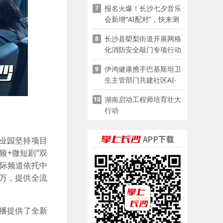
报名火爆！长沙七夕音乐
7
会新增“AI配对”，快来测
测你的七夕缘分
长沙县㮾梨街道开展网格
8
化消防安全敲门专项行动
伊鸿健康携手巴基斯坦卫
9
生主管部门共建社区AI-
POCT生态
湖南启动工程师培育壮大
10
行动
业园坚持项目
频+微短剧”双
国际频道依托中
千万，提供全流
传播提供了全新