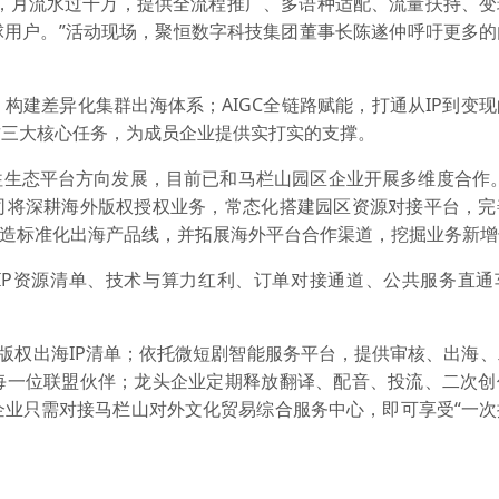
ort，月流水过千万，提供全流程推广、多语种适配、流量扶持、
球用户。”活动现场，聚恒数字科技集团董事长陈遂仲呼吁更多的
构建差异化集群出海体系；AIGC全链路赋能，打通从IP到变
这三大核心任务，为成员企业提供实打实的支撑。
play正往生态平台方向发展，目前已和马栏山园区企业开展多维度合作
司将深耕海外版权授权业务，常态化搭建园区资源对接平台，完
，打造标准化出海产品线，并拓展海外平台合作渠道，挖掘业务新
IP资源清单、技术与算力红利、订单对接通道、公共服务直通
全版权出海IP清单；依托微短剧智能服务平台，提供审核、出海
每一位联盟伙伴；龙头企业定期释放翻译、配音、投流、二次创
企业只需对接马栏山对外文化贸易综合服务中心，即可享受“一