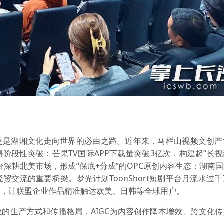
更是湖湘文化走向世界的必由之路。近年来，马栏山视频文创产
得阶段性突破：
芒果TV国际APP下载量突破3亿次，构建起“长视
ay平台深耕北美市场，形成“保底+分成”的OPC原创内容生态；湖南
交流的重要桥梁。梦光计划ToonShort短剧平台月流水过
务，让联盟企业作品精准触达欧美、日韩等全球用户。
的生产方式和传播格局，AIGC为内容创作降本增效、跨文化