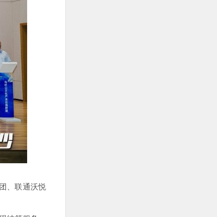
团、联通沃悦