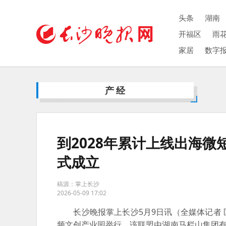
头条
湖南
开福区
雨
家居
数字
产经
到2028年累计上线出海微
式成立
稿源：掌上长沙
2026-05-09 17:02
长沙晚报掌上长沙5月9日讯
（全媒体记者 
频文创产业园举行。该联盟由湖南马栏山集团有