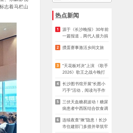
标志着马栏山
热点新闻
源于《长沙晚报》30年前
1
一篇报道，两代人接力捐
资助学
掼蛋赛事激活乡间文旅
2
“天花板对决”上演 《歌手
3
2026》歌王之战今晚打
响
长沙图书馆开展“长图小
4
巧手”活动，阅读与手作
赋能少儿暑期成长
三伏天血糖易波动！糖尿
5
病患者中西医结合饮食调
养指南
连续夜查“揪”隐患！长沙
6
市住建部门多措并举筑牢
夏季建筑施工安全防线