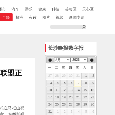
楼市
汽车
游乐
健康
科技
芙蓉区
天心区
产经
橘洲
夜读
图片
视频
新闻专题
长沙晚报数字报
一
二
三
四
五
六
日
海联盟正
27
28
29
30
31
1
2
3
4
5
6
7
8
9
10
11
12
13
14
15
16
17
18
19
20
21
22
23
24
25
26
27
28
29
30
仪式在马栏山视
31
1
2
3
4
5
6
验室、东麟影视