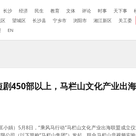
长沙
经济
民生
教育
文体
评论
时事
天下事
花区
望城区
长沙县
宁乡市
浏阳市
湘江新区
关工委
报
EN
短剧450部以上，马栏山文化产业出
匡小娟）5月8日，“乘风马行动”马栏山文化产业出海联盟成立
限公司（以下简称“马栏山集团”）发起，联合马栏山音视频实