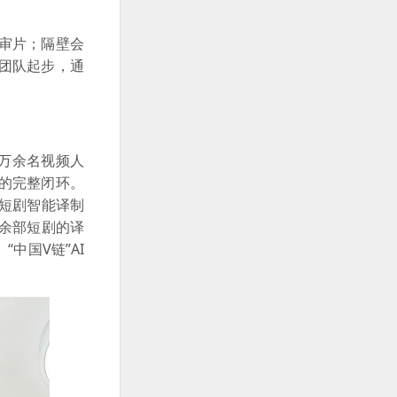
审片；隔壁会
团队起步，通
。
6万余名视频人
的完整闭环。
短剧智能译制
0余部短剧的译
中国V链”AI