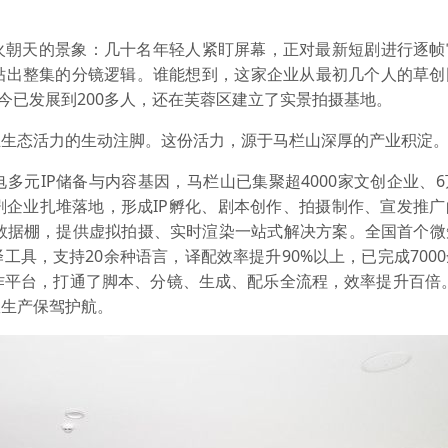
火朝天的景象：几十名年轻人紧盯屏幕，正对最新短剧进行逐帧
贴出整集的分镜逻辑。谁能想到，这家企业从最初几个人的草创
今已发展到200多人，还在芙蓉区建立了实景拍摄基地。
业生态活力的生动注脚。这份活力，源于马栏山深厚的产业积淀
多元IP储备与内容基因，马栏山已集聚超4000家文创企业、
剧企业扎堆落地，形成IP孵化、剧本创作、拍摄制作、宣发推广
、数据棚，提供虚拟拍摄、实时渲染一站式解决方案。全国首个微
具，支持20余种语言，译配效率提升90%以上，已完成700
创作平台，打通了脚本、分镜、生成、配乐全流程，效率提升百倍。“
效生产保驾护航。