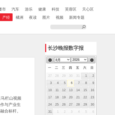
楼市
汽车
游乐
健康
科技
芙蓉区
天心区
产经
橘洲
夜读
图片
视频
新闻专题
长沙晚报数字报
一
二
三
四
五
六
日
27
28
29
30
31
1
2
3
4
5
6
7
8
9
10
11
12
13
14
15
16
在马栏山视频
17
18
19
20
21
22
23
创作与产业生
24
25
26
27
28
29
30
文融合标杆。
31
1
2
3
4
5
6