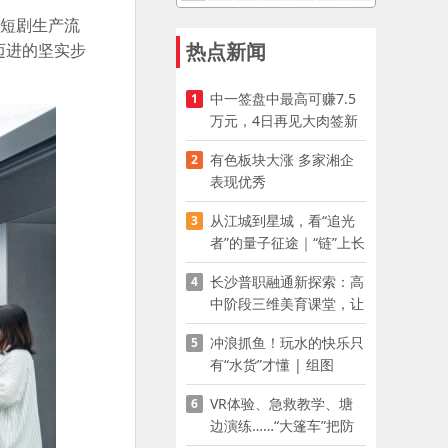
在短剧生产流
热点新闻
迈进的坚实步
中一签盘中最高可赚7.5
1
万元，4日再见大肉签新
股
有色板块大涨 多家湘企
2
表现优秀
从江城到星城，看“追光
3
者”的量子征途｜“链”上长
沙 “才”够硬核
长沙普职融通新探索：高
4
中阶段三维美育课堂，让
少年向美而生
冲浪抓鱼！玩水的快乐只
5
有“水货”才懂 | 组图
VR体验、急救教学、塘
6
边演练……“大篷车”把防
溺水课堂搬到乡村青少年