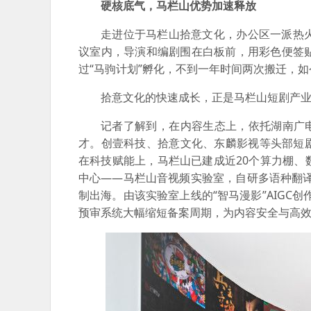
硬核底气，马栏山优势加速释放
走进位于马栏山拾意文化，办公区一派热
议室内，导演和编剧围在白板前，用彩色便签
过“马驹计划”孵化，不到一年时间两次搬迁，如
拾意文化的快速成长，正是马栏山短剧产
记者了解到，在内容生态上，依托湖南广电
才。创壹科技、拾意文化、东麟影视等头部短
在科技赋能上，马栏山已建成近20个算力棚
中心——马栏山音视频实验室，自研多语种翻译工
制出海。由该实验室上线的“智马漫影”AIGC
预审系统大幅缩短备案周期，为内容安全与高