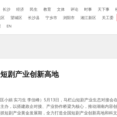
长沙
经济
民生
教育
文体
评论
时事
天下事
花区
望城区
长沙县
宁乡市
浏阳市
湘江新区
关工委
报
EN
国短剧产业创新高地
 匡小娟 实习生 李佳峰）5月13日，马栏山短剧产业生态对接会
团主办，以搭建政企对接、产业协作桥梁为核心，推动湖南内容
抢抓短剧产业黄金发展期，全力打造全国短剧产业创新高地和科