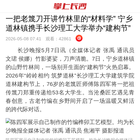
一把老篾刀开讲竹林里的“材料学” 宁乡
道林镇携手长沙理工大学举办“建构节”
2026-05-08 07:
41
观看：
42861
长沙晚报5月7日讯（全媒体记者 张禹 通讯员
文珺 侯娜）竹影婆娑，刀声清脆。7日，宁乡道林镇
的山野竹林间，一场别开生面的“建构节”火热启幕。
2026年“岭岭相约 筑梦道林”长沙理工大学建筑学院
道林建构节上，76岁的老篾匠师傅陈四军将一把祖
传篾刀郑重传递给53名大学生。当沧桑匠艺遇见青
春创意，古老竹编在乡野间开启了一场温暖又鲜活
的跨代际对话。