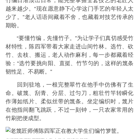
竹编日渐淡出日常，能完整掌握全套技艺的老匠人
越来越少。“现在愿意静下心学这门手艺的年轻人太
少了。”老人话语间藏着不舍，也藏着对技艺传承的
期盼。
“要懂竹编，先懂竹子。”为让学子们真切感受竹
材特性，陈四军带着大家走进山间竹林。选竹、砍
竹、去枝、搬运，老人动作麻利，每一步都藏着经
验：“选竹要挑向阳、直挺、竹节匀的，这样的篾条
韧性足、不易断。”
回到驻地，一根完整翠竹在他手中仿佛有了生
命。破篾、刮青、分层、过匀刀，粗壮竹竿转瞬化
作薄如纸片、柔似丝带的篾条。坐定编织时，篾片
在他指间翻飞跳跃，不过一刻钟，一只农家常用的
竹刷把便成型。