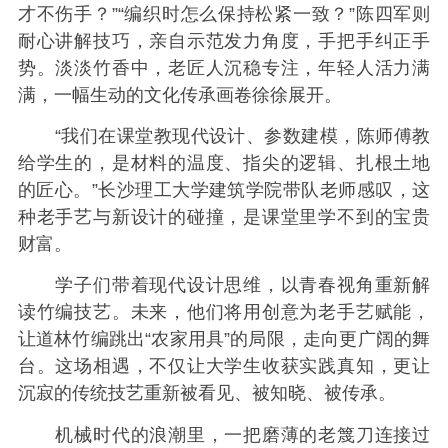
才不伤手？”“编织时怎么保持松紧一致？”陈四军则
耐心讲解技巧，亲自示范发力角度，手把手纠正手
势。淡淡竹香中，老匠人沉稳专注，年轻人活力满
满，一幅生动的文化传承画卷徐徐展开。
“我们在课堂教现代设计、参数建模，陈师傅教
给学生的，是材料的温度、指尖的逻辑、扎根土地
的匠心。”长沙理工大学建筑学院带队老师感叹，这
种老手艺与新设计的碰撞，是课堂里学不到的宝贵
财富。
学子们带着现代设计思维，以青春视角重新解
读竹编技艺。未来，他们将用创意为老手艺赋能，
让道林竹编跳出“农家用具”的局限，走向更广阔的舞
台。这场相遇，不仅让大学生收获实践真知，更让
沉寂的传统技艺重新被看见、被知晓、被传承。
机械时代的浪潮里，一把磨薄的老篾刀连接过