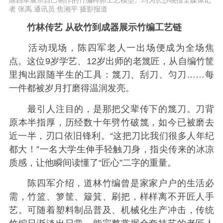
陈四军展示自己制作的竹编榫卯工艺模型。均为长沙晚报全媒体记
者 张禹 通讯员 焦湘平 摄影报道
竹林传艺 从砍竹到成器展示竹编工艺链
活动现场，陈四军老人一出场便成为全场焦
点。这位9岁学艺、12岁出师的老篾匠，从自编竹筐
里掏出跟随半生的工具：篾刀、刮刀、匀刀……每
一件都被岁月打磨得温润发亮。
最引人注目的，是那把父辈传下的篾刀。刀背
原本半指厚，历经数十年劈竹破篾，如今已被磨去
近一半，刃口依旧锋利。“这把刀比我们很多人年纪
都大！”一名大学生伸手轻触刀身，指尖传来的冰凉
质感，让他瞬间读懂了“匠心”二字的重量。
陈四军介绍，道林竹编曾是家家户户的生活必
需，竹篮、箩筐、簸箕、刷把，样样离不开匠人手
艺。可随着塑料制品普及、机械化生产冲击，传统