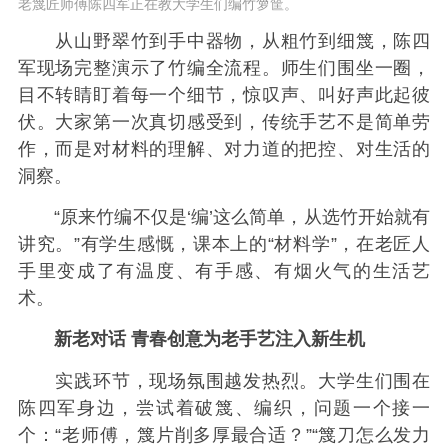
老篾匠师傅陈四军正在教大学生们编竹箩筐。
从山野翠竹到手中器物，从粗竹到细篾，陈四
军现场完整演示了竹编全流程。师生们围坐一圈，
目不转睛盯着每一个细节，惊叹声、叫好声此起彼
伏。大家第一次真切感受到，传统手艺不是简单劳
作，而是对材料的理解、对力道的把控、对生活的
洞察。
“原来竹编不仅是‘编’这么简单，从选竹开始就有
讲究。”有学生感慨，课本上的“材料学”，在老匠人
手里变成了有温度、有手感、有烟火气的生活艺
术。
新老对话 青春创意为老手艺注入新生机
实践环节，现场氛围越发热烈。大学生们围在
陈四军身边，尝试着破篾、编织，问题一个接一
个：“老师傅，篾片削多厚最合适？”“篾刀怎么发力