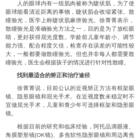
人的眼球内有一组肌肉被称为睫状肌，为了使
眼球能看清近距离的事物，睫状肌会收缩紧张。散
瞳验光，医学上称睫状肌麻痹验光。徐菁菁表示，
散瞳验光是准确验光方法之一，目的是为了放松眼
睛，更好获得屈光度数。学龄前儿童年龄小、调节
能力强、配合程度欠佳，检查存在误差的可能性较
大，一般都要做散瞳验光。但也并非每人都需要散
瞳验光，医生会根据孩子的情况进行针对性散瞳。
找到最适合的矫正和治疗途径
徐菁菁说，目前公认的近视矫正方法有框架眼
镜、隐形眼镜和屈光手术。在近视度数未稳定时不
宜做屈光手术，儿童和青少年可选择框架和隐形眼
镜。
根据目前的研究和临床经验，阿托品滴眼液、
角膜塑形镜(OK镜)、多焦软性隐形眼镜和周边离焦