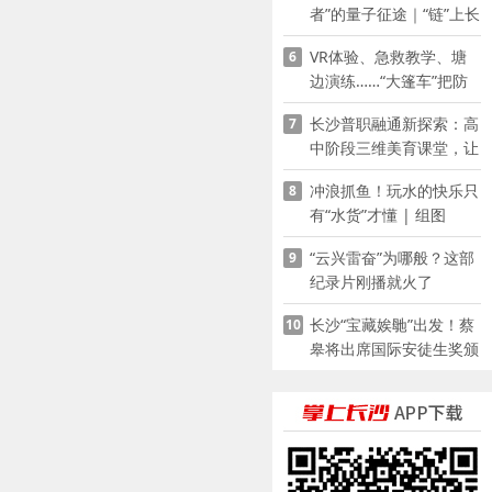
者”的量子征途｜“链”上长
沙 “才”够硬核
VR体验、急救教学、塘
6
边演练……“大篷车”把防
溺水课堂搬到乡村青少年
长沙普职融通新探索：高
7
家门口
中阶段三维美育课堂，让
少年向美而生
冲浪抓鱼！玩水的快乐只
8
有“水货”才懂 | 组图
“云兴雷奋”为哪般？这部
9
纪录片刚播就火了
长沙“宝藏娭毑”出发！蔡
10
皋将出席国际安徒生奖颁
奖典礼并领奖