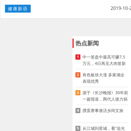
2019-10-
健康新语
热点新闻
中一签盘中最高可赚7.5
1
万元，4日再见大肉签新
股
有色板块大涨 多家湘企
2
表现优秀
源于《长沙晚报》30年前
3
一篇报道，两代人接力捐
资助学
掼蛋赛事激活乡间文旅
4
从江城到星城，看“追光
5