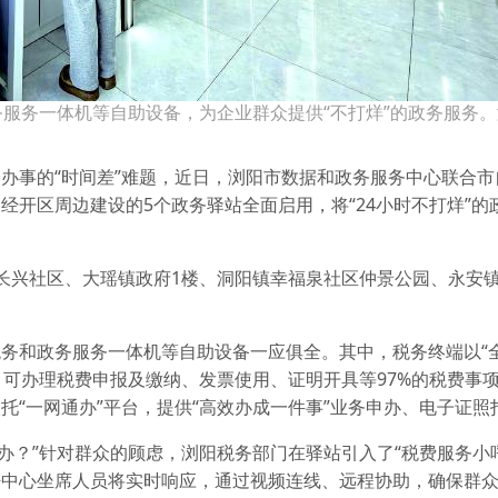
服务一体机等自助设备，为企业群众提供“不打烊”的政务服务。
办事的“时间差”难题，近日，浏阳市数据和政务服务中心联合市
经开区周边建设的5个政务驿站全面启用，将“24小时不打烊”的
长兴社区、大瑶镇政府1楼、洞阳镇幸福泉社区仲景公园、永安
务和政务服务一体机等自助设备一应俱全。其中，税务终端以“
，可办理税费申报及缴纳、发票使用、证明开具等97%的税费事
托“一网通办”平台，提供“高效办成一件事”业务申办、电子证照
么办？”针对群众的顾虑，浏阳税务部门在驿站引入了“税费服务小
呼中心坐席人员将实时响应，通过视频连线、远程协助，确保群