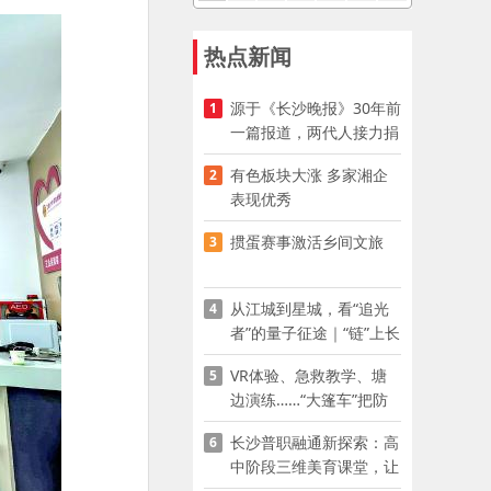
热点新闻
源于《长沙晚报》30年前
1
一篇报道，两代人接力捐
资助学
有色板块大涨 多家湘企
2
表现优秀
掼蛋赛事激活乡间文旅
3
从江城到星城，看“追光
4
者”的量子征途｜“链”上长
沙 “才”够硬核
VR体验、急救教学、塘
5
边演练……“大篷车”把防
溺水课堂搬到乡村青少年
长沙普职融通新探索：高
6
家门口
中阶段三维美育课堂，让
少年向美而生