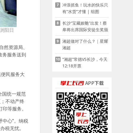
冲浪抓鱼！玩水的快乐只
7
有“水货”才懂 | 组图
长沙“宝藏娭毑”出发！蔡
8
皋将出席国际安徒生奖颁
浏阳日
奖典礼并领奖
湘超做对了什么？｜星耀
9
自然资源局、
湘超
政务服务送到
“湘超”常德VS长沙，今天
10
12:18开票
镇便民服务大
全国统一规范
项；不动产终
打印等服务。
呼中心”。纳税
众办税无忧。