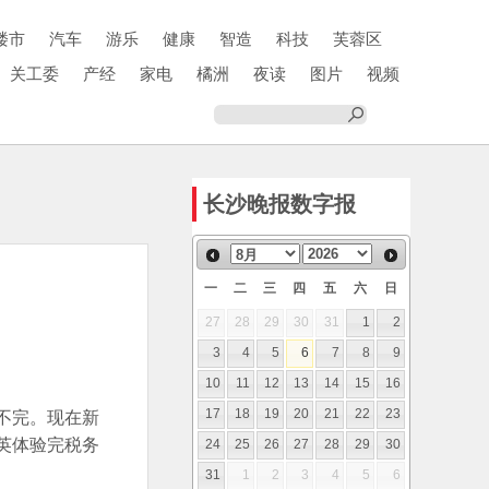
楼市
汽车
游乐
健康
智造
科技
芙蓉区
关工委
产经
家电
橘洲
夜读
图片
视频
长沙晚报数字报
一
二
三
四
五
六
日
27
28
29
30
31
1
2
3
4
5
6
7
8
9
10
11
12
13
14
15
16
不完。现在新
17
18
19
20
21
22
23
英体验完税务
24
25
26
27
28
29
30
31
1
2
3
4
5
6