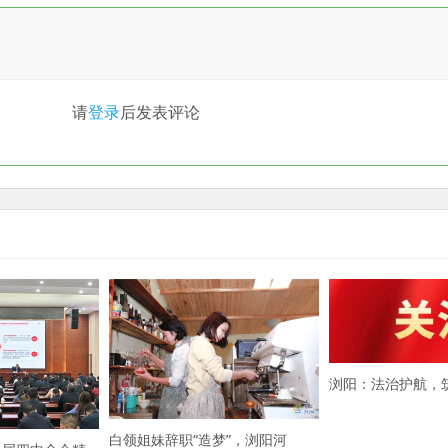
请
登录
后发表评论
浏阳：法治护航，
白领姐妹辞职“造梦”，浏阳河