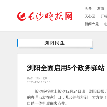
头条
湖南
天心区
开
新闻专题
浏阳民生
浏阳全面启用5个政务驿站
稿源：浏阳日报
2025-12-24 22:16
长沙晚报掌上长沙12月24日讯（浏阳日
的办理点就在家门口，几步路就能到，太方便了
自助一体机后由衷点赞。