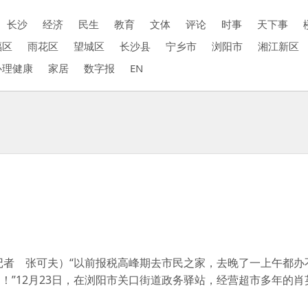
长沙
经济
民生
教育
文体
评论
时事
天下事
福区
雨花区
望城区
长沙县
宁乡市
浏阳市
湘江新区
心理健康
家居
数字报
EN
报记者 张可夫）“以前报税高峰期去市民之家，去晚了一上午都办
！”12月23日，在浏阳市关口街道政务驿站，经营超市多年的肖