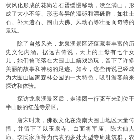
状风化形成的花岗岩石蛋缓慢移动，漂至满山，形
成了大小不等、形态各异的漂砾和漂砾群，如壮士
石、补天遗石、围山大佛、风动石等壮丽而奇特的
景观。
除了自然风光，龙泉溪景区还蕴藏着丰富的历
史文化内涵。据远古传说，天上的王母有七个女
儿，她们曾飞落在大围山上嬉戏游玩，留下了许多
美丽的故事和神秘的足迹。如今，这些传说已经成
为大围山国家森林公园的一大特色，吸引游客前来
探访和体验。
探访龙泉溪景区后，走读团一行驱车来到位于
半山腰的红莲寺景区。
唐宋时期，佛教文化在湖南大围山地区大量传
播，并留下了以玉泉寺、白面将军庙、陈大仙人
庙、李氏家庙等为代表的多处大型寺庙建筑群，农