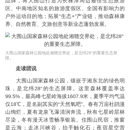
品牌，将大围山打造为长株潭周边最佳生态旅游
区、中南地区知名的旅游度假区、全国有影响力的
户外运动目的地；拓展“生态+”产业链，推动森林康
养、自然教育、文旅创意等新业态蓬勃发展。
大围山国家森林公园地处湘赣交界处，是北纬28°的重要生态屏
障。
走读团说
大围山国家森林公园，镶嵌于湘东北的绿色明
珠，是北纬28°的生态屏障。这里森林覆盖率达
99.5%，最高峰七星岭海拔1607.9米，夏季平均气温
仅18℃，是名副其实的“天然氧吧”。春有万亩杜鹃漫
山绚烂，夏有龙泉飞瀑清涧奔流，秋有七星岭层林
尽染，冬有漫天冰雪畅享银装。住围山民宿，推窗
是云海；走冰川峡谷，抬手触化石；夜宿星空营