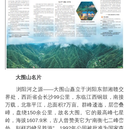
大围山名片
浏阳河之源——大围山矗立于浏阳东部湘赣交
界处，西距省会长沙99公里，东临江西铜鼓，南接
万载，北靠平江，总面积7万亩。群峰逶迤，层峦叠
嶂，盘绕150余公里，故名大围。它的最高峰七星
岭，海拔1607.9米，古人曾赞美它为“南衡七二峰峦
外，别样岧峣足胜游”。1992年公园被批准为国家森