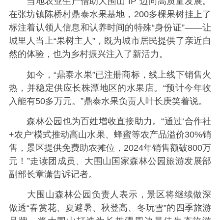
当地农业生产借助大围山“IP”迈向高质量发展。
在张坊镇陈桥村鼎泰水果基地，200多棵果树挂上了
标注着认领人信息和认养时间的特殊“身份证”——让
城里人当上“果树主人”，既为城市居民提供了亲近自
然的体验，也为乡村振兴注入了新活力。
如今，“鼎泰水果”已注册商标，线上线下销售火
热，并稳定供应长株潭地区的水果店。“预计今年收
入能有50多万元。”鼎泰水果负责人叶长庚笑着说。
森林公园也为百姓增收直接助力。“通过‘合作社
+农户’模式推动高山水果、蜂蜜等农产品溢价30%销
售，景区提供免费助农摊位，2024年销售额破800万
元！”走读团成员、大围山国家森林公园旅游发展部
副部长章潇告诉记者。
大围山森林公园负责人表示，景区将继续做深
做透“春赏花、夏避暑、秋登高、冬玩雪”的四季旅游