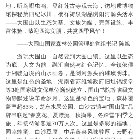
地，听鸟唱虫鸣。登红莲古寺观云海，访地质博物
馆探秘第四纪冰川，徜徉祷泉湖品浏阳河源头活水
——大围山以生态为基、文旅为媒，完善设施、丰
富体验，恭迎四海宾朋，共赏四季风华！
——大围山国家森林公园管理处党组书记 陈旭
游玩大围山，自然要到大围山镇。这里以生态
为底、人文为韵，融汇自然与红色记忆。全镇依偎
于湘赣边境的山水画卷，是浏河源头的璀璨明珠。
这里是红色的圣地，湖南省苏维埃政府旧址锦绶堂
等3处国家级文保单位巍然屹立，围山书院等省级文
物静默述说革命岁月。这里是绿色的宝地，森林覆
盖率超83%，楚东水果公园、白沙古镇与“围山甜”品
牌串联起“春赏花、夏漂流、秋摘果、冬踏雪”四季之
旅，年接待游客逾70万人次。这里是多彩的福地，
同幸蜂蜜、白沙豆腐、中岳蒸菜风味醇厚，云野有