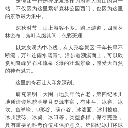
走读团一行选择龙泉溪作为游览大围山的第一
站，不仅因为这里紧邻森林公园西门，也因为这里
的景致最为集中。
深秋时节，山上游客不多。踏上游道，四周丛
林密布，落叶点缀其间，色彩斑斓。
以龙泉溪为中心线，有人形容景区“千年长旱不
断流，万年连雨水碧青”。沿步道溯溪而上，可以欣
赏到奇峰异石和流泉飞瀑的壮观景象，感受大自然
的神奇魅力。
这里的奇石让人印象深刻。
研究表明，大围山地质年代古老，第四纪冰川
地质遗迹地貌明显且资源丰富，有冰斗、冰窖、冰
坎、鱼脊峰、U形谷、葫芦谷、冰溜面、冰川擦痕、
冰川漂砾、冰桌、冰臼等，类型多样，保存完整，
具有重要的科考价值和保护意义。第四纪冰川将球