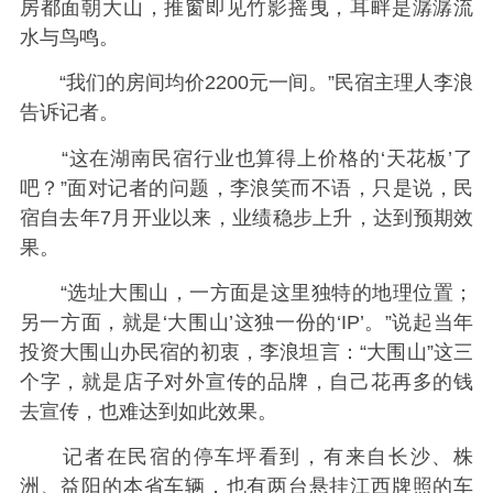
房都面朝大山，推窗即见竹影摇曳，耳畔是潺潺流
水与鸟鸣。
“我们的房间均价2200元一间。”民宿主理人李浪
告诉记者。
“这在湖南民宿行业也算得上价格的‘天花板’了
吧？”面对记者的问题，李浪笑而不语，只是说，民
宿自去年7月开业以来，业绩稳步上升，达到预期效
果。
“选址大围山，一方面是这里独特的地理位置；
另一方面，就是‘大围山’这独一份的‘IP’。”说起当年
投资大围山办民宿的初衷，李浪坦言：“大围山”这三
个字，就是店子对外宣传的品牌，自己花再多的钱
去宣传，也难达到如此效果。
记者在民宿的停车坪看到，有来自长沙、株
洲、益阳的本省车辆，也有两台悬挂江西牌照的车