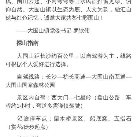
枫、围山云起、小河弯弯等山水民宿推窗见绿、俯
仰自然。大围山镇以生态为底、人文为韵，融汇自
然与红色记忆，诚邀大家共鉴七彩围山！
——大围山镇党委书记 罗钦伟
探山指南
大围山距长沙约百公里，以自驾游为主，线路
可根据个人爱好进行选择。
自驾线路：长沙—杭长高速—大围山南互通—
大围山国家森林公园
景区内自驾：西大门—七星岭（盘山公路，车
程约1小时，弯道多需谨慎驾驶）
沿途停车点：栗木桥景区、船底窝、五指石
（赏花/徒步起点）