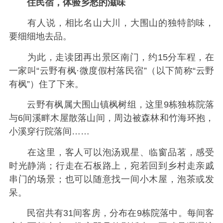
住民宿，体验乡愁的滋味
有人说，相比名山大川，大围山的独特韵味，
要细细地去品。
为此，走读团再出景区南门，约15分车程，在
一家叫“云野有枫·微度假村落民宿”（以下简称“云野
有枫”）住了下来。
云野有枫属大围山镇枫树组，这里9栋独栋院落
与6间溪畔木屋散落山间，周边被森林和竹海环抱，
小溪穿行院落间……
在这里，客人可以泡汤观星、临窗品茗，感受
时光静淌；行走在石板路上，宛若回到乡村走亲戚
串门的场景；也可以随意找一间小木屋，泡茶或发
呆。
民宿共有31间客房，分布在9栋院落中。每间客