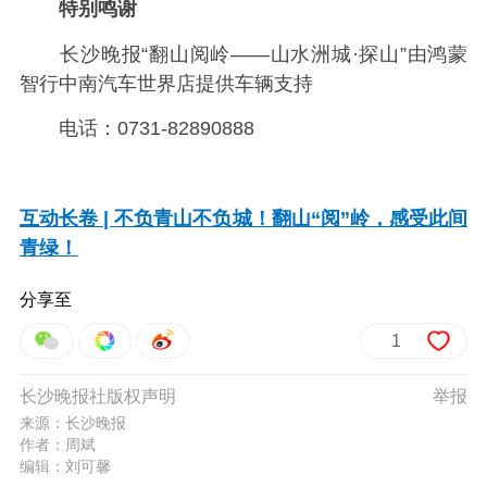
特别鸣谢
长沙晚报“翻山阅岭——山水洲城·探山”由鸿蒙
智行中南汽车世界店提供车辆支持
电话：0731-82890888
互动长卷 | 不负青山不负城！翻山“阅”岭，感受此间
青绿！
分享至
1
长沙晚报社版权声明
举报
来源：长沙晚报
作者：周斌
编辑：刘可馨