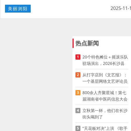
2025-11-
美丽浏阳
热点新闻
20个特色摊位＋摇滚乐队
1
驻场演出，2026长沙县
夜市嘉年华启幕
从打字店到《文艺报》：
2
一个基层网络文艺评论员
的突围
800余人齐聚星城！第七
3
届湖南省中医药信息大会
开幕，AI正在“读懂”古老
立秋第一杯，他们在长沙
4
中医
街头喝到了
“天花板对决”上演 《歌手
5