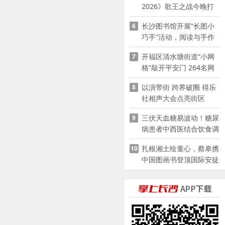
2026》歌王之战今晚打
响
长沙图书馆开展“长图小
6
巧手”活动，阅读与手作
赋能少儿暑期成长
开福区清水塘街道“小网
7
格”敲开平安门 264名网
格员扫楼“错峰问安”
以演带街 跨界破圈 得乐
8
社相声大会点亮街区
三伏天血糖易波动！糖尿
9
病患者中西医结合饮食调
养指南
扎根湘土绘童心，蔡皋携
10
中国图画书登顶国际安徒
生奖