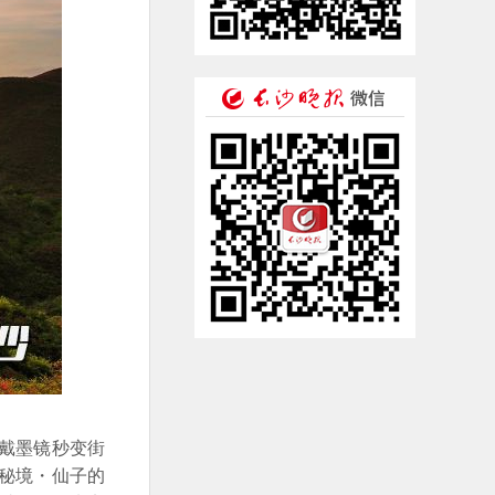
子戴墨镜秒变街
花秘境・仙子的