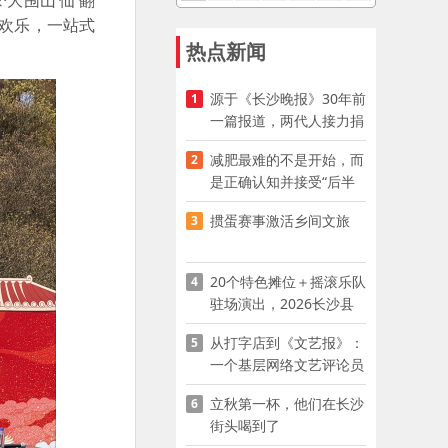
大围山‘仙’翻
欢乐，一站式
热点新闻
源于《长沙晚报》30年前
1
一篇报道，两代人接力捐
资助学
减肥最难的不是开始，而
2
是正确认知并接受“后半
程”
掼蛋赛事激活乡间文旅
3
20个特色摊位＋摇滚乐队
4
驻场演出，2026长沙县
夜市嘉年华启幕
从打字店到《文艺报》：
5
一个基层网络文艺评论员
的突围
立秋第一杯，他们在长沙
6
街头喝到了