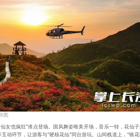
供图
“百花大赏・仙女也疯狂”准点登场。国风舞姿唯美开场，音乐一转，花仙
互动环节，让游客与“硬核花仙”同台游玩。山间栈道上，“镜