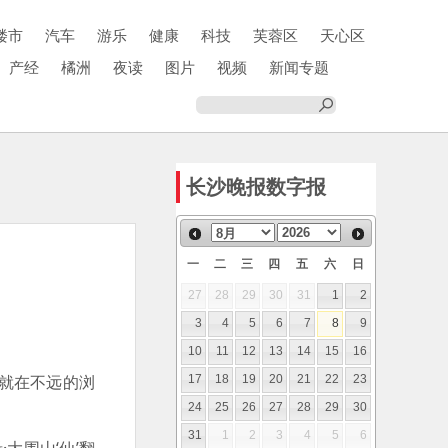
楼市
汽车
游乐
健康
科技
芙蓉区
天心区
产经
橘洲
夜读
图片
视频
新闻专题
长沙晚报数字报
一
二
三
四
五
六
日
27
28
29
30
31
1
2
3
4
5
6
7
8
9
10
11
12
13
14
15
16
，就在不远的浏
17
18
19
20
21
22
23
24
25
26
27
28
29
30
31
1
2
3
4
5
6