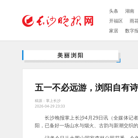
头条
湖南
开福区
雨
家居
数字
美丽浏阳
五一不必远游，浏阳自有
稿源：掌上长沙
2026-04-29 23:33
长沙晚报掌上长沙4月29日讯（全媒体记
阳，已备好一场山水与烟火、古韵与新潮交织