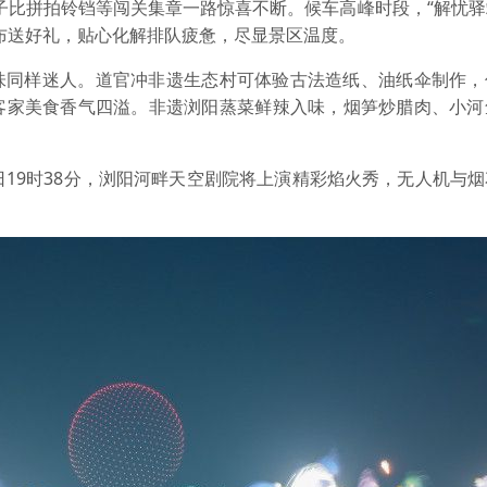
子比拼拍铃铛等闯关集章一路惊喜不断。候车高峰时段，“解忧
布送好礼，贴心化解排队疲惫，尽显景区温度。
味同样迷人。道官冲非遗生态村可体验古法造纸、油纸伞制作，
客家美食香气四溢。非遗浏阳蒸菜鲜辣入味，烟笋炒腊肉、小河
日19时38分，浏阳河畔天空剧院将上演精彩焰火秀，无人机与