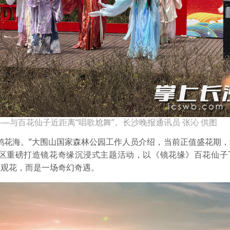
—与百花仙子近距离“唱歌尬舞”。长沙晚报通讯员 张沁 供图
鹃花海。”大围山国家森林公园工作人员介绍，当前正值盛花期
区重磅打造镜花奇缘沉浸式主题活动，以《镜花缘》百花仙子
马观花，而是一场奇幻奇遇。