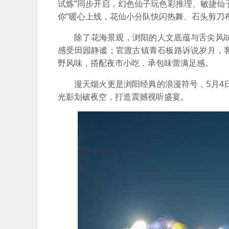
试炼”同步开启，幻色仙子玩色彩推理、敏捷仙
你”暖心上线，花仙小分队快闪热舞、石头剪刀
除了花海景观，浏阳的人文底蕴与舌尖风
感受田园静谧；官渡古镇青石板路诉说岁月，
野风味，搭配夜市小吃，承包味蕾满足感。
漫天烟火更是浏阳经典的浪漫符号，5月4
光影划破夜空，打造震撼视听盛宴。