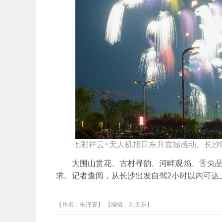
七彩祥云+无人机旭日东升震撼感动。长沙
大围山赏花、古村寻韵、河畔观焰、舌尖品
求。记者查阅，从长沙出发自驾2小时以内可达
【作者：朱泽寰】 【编辑：刘天乐】