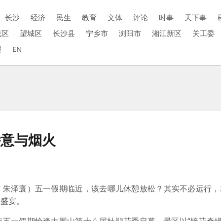
长沙
经济
民生
教育
文体
评论
时事
天下事
花区
望城区
长沙县
宁乡市
浏阳市
湘江新区
关工委
报
EN
诗意与烟火
者 朱泽寰）五一假期临近，该去哪儿休憩放松？其实不必远行
的盛宴。