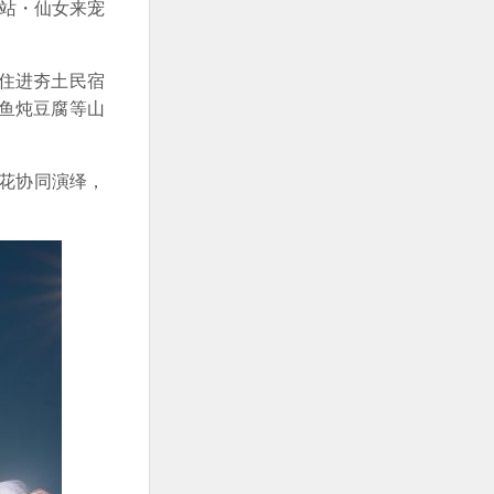
驿站・仙女来宠
住进夯土民宿
鱼炖豆腐等山
烟花协同演绎，