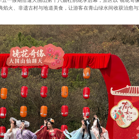
五一假期恰逢大围山第十八届杜鹃花季启幕，景区以“镜花奇缘·
经典焰火、非遗古村与地道美食，让游客在青山绿水间收获治愈与