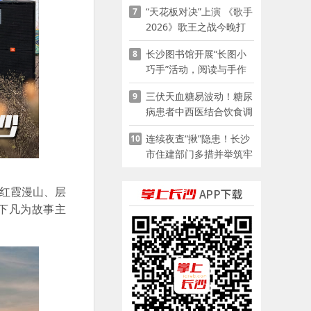
“天花板对决”上演 《歌手
7
2026》歌王之战今晚打
响
长沙图书馆开展“长图小
8
巧手”活动，阅读与手作
赋能少儿暑期成长
三伏天血糖易波动！糖尿
9
病患者中西医结合饮食调
养指南
连续夜查“揪”隐患！长沙
10
市住建部门多措并举筑牢
夏季建筑施工安全防线
，红霞漫山、层
下凡为故事主